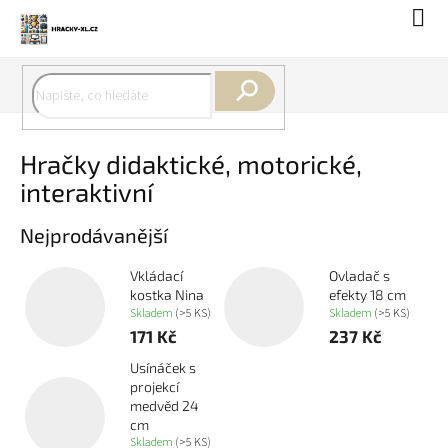
Přejít
Náku
na
koší
obsah
Hledat
Hračky didaktické, motorické,
interaktivní
Nejprodávanější
Vkládací
Ovladač s
kostka Nina
efekty 18 cm
Skladem
(>5 KS)
Skladem
(>5 KS)
171 Kč
237 Kč
Usínáček s
projekcí
medvěd 24
cm
Skladem
(>5 KS)