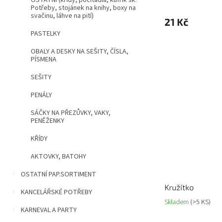
OSTATNÍ (křídy, počítadla, kufřík šk.
Potřeby, stojánek na knihy, boxy na
svačinu, láhve na pití)
21 Kč
PASTELKY
OBALY A DESKY NA SEŠITY, ČÍSLA,
PÍSMENA
SEŠITY
PENÁLY
SÁČKY NA PŘEZŮVKY, VAKY,
PENĚŽENKY
KŘÍDY
AKTOVKY, BATOHY
OSTATNÍ PAP.SORTIMENT
Kružítko
KANCELÁŘSKÉ POTŘEBY
Skladem
(>5 KS)
KARNEVAL A PARTY