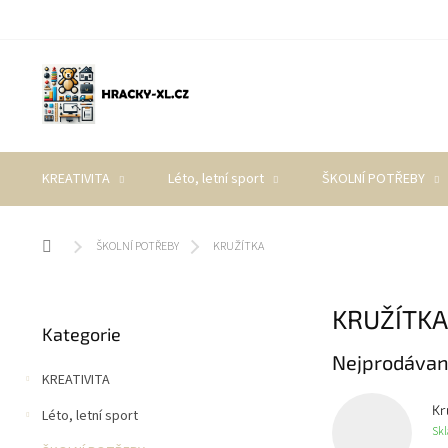
Přejít
na
obsah
KREATIVITA
Léto, letní sport
ŠKOLNÍ POTŘEBY
Domů
ŠKOLNÍ POTŘEBY
KRUŽÍTKA
P
KRUŽÍTKA
Přeskočit
o
Kategorie
kategorie
s
Nejprodávan
t
KREATIVITA
r
a
Kr
Léto, letní sport
n
Sk