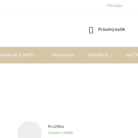
Přihlášení
Nákupní
Prázdný košík
košík
KARNEVAL A PARTY
Nezařazeno
DEKORACE
GASTR
Kružítko
Skladem
(>5 KS)