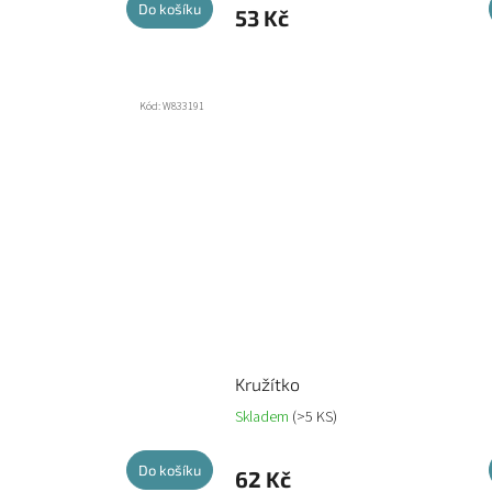
Do košíku
53 Kč
Kód:
W833191
Kružítko
Skladem
(>5 KS)
Do košíku
62 Kč