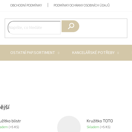
OBCHODNÍ PODMÍNKY
PODMÍNKY OCHRANY OSOBNÍCH ÚDAJŮ
Hledat
OSTATNÍ PAP.SORTIMENT
KANCELÁŘSKÉ POTŘEBY
ější
užítko blistr
Kružítko TOTO
ladem
(>5 KS)
Skladem
(>5 KS)