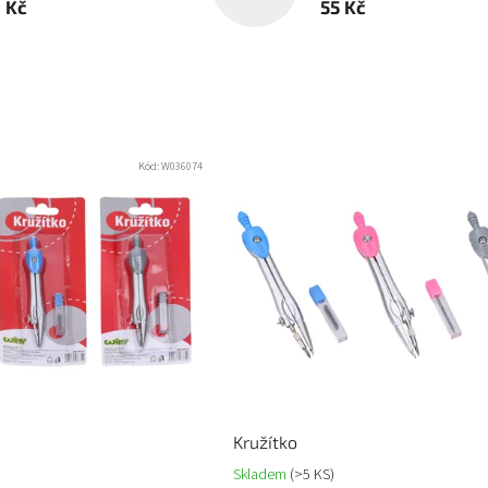
1 Kč
55 Kč
Kód:
W036074
Kružítko
Skladem
(>5 KS)