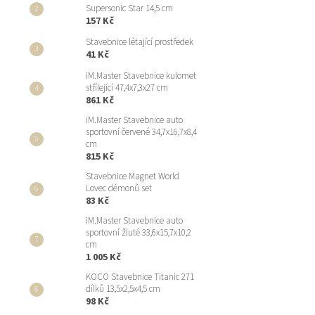
Supersonic Star 14,5 cm
157 Kč
Stavebnice létající prostředek
41 Kč
iM.Master Stavebnice kulomet
střílející 47,4x7,3x27 cm
861 Kč
iM.Master Stavebnice auto
sportovní červené 34,7x16,7x8,4
cm
815 Kč
Stavebnice Magnet World
Lovec démonů set
83 Kč
iM.Master Stavebnice auto
sportovní žluté 33,6x15,7x10,2
cm
1 005 Kč
KOCO Stavebnice Titanic 271
dílků 13,5x2,5x4,5 cm
98 Kč