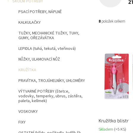
n
ŠKOLNÍ POTŘEBY
2
í
PSACÍ POTŘEBY, NÁPLNĚ
p
a
8
položek celkem
KALKULAČKY
n
e
TUŽKY, MECHANICKÉ TUŽKY, TUHY,
V
GUMY, OŘEZÁVÁTKA
l
ý
p
LEPIDLA (tuhá, tekutá, vteřinová)
i
NŮŽKY, ULAMOVACÍ NŮŽ
s
p
KRUŽÍTKA
r
PRAVÍTKA, TROJÚHELNÍKY, UHLOMĚRY
o
d
VÝTVARNÉ POTŘEBY (štetce,
u
vodovky, temperky, ubrus, zástěra,
k
paleta, kelímek)
t
VOSKOVKY
ů
Kružítko blistr
FIXY
Skladem
(>5 KS)