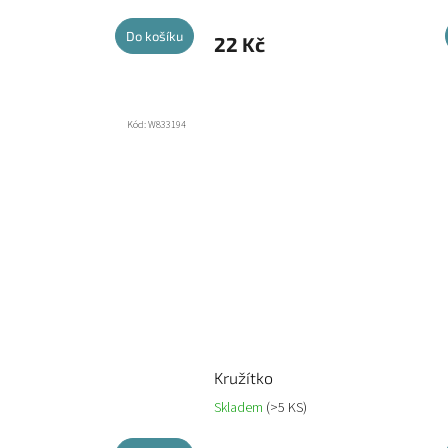
Do košíku
22 Kč
Kód:
W833194
Kružítko
Skladem
(>5 KS)