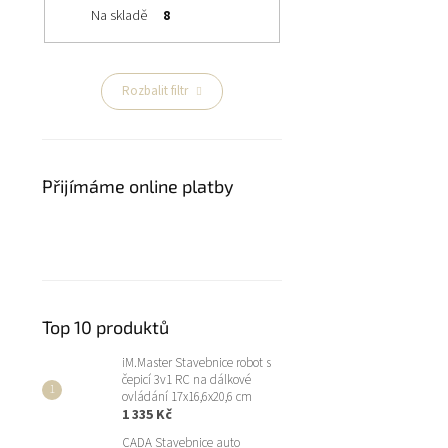
Na skladě
8
Rozbalit filtr
Přijímáme online platby
Top 10 produktů
iM.Master Stavebnice robot s
čepicí 3v1 RC na dálkové
ovládání 17x16,6x20,6 cm
1 335 Kč
CADA Stavebnice auto