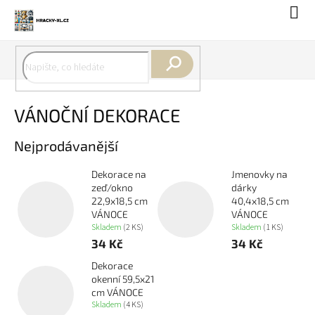
Přejít
Náku
na
koší
obsah
Hledat
VÁNOČNÍ DEKORACE
Nejprodávanější
Dekorace na
Jmenovky na
zeď/okno
dárky
22,9x18,5 cm
40,4x18,5 cm
VÁNOCE
VÁNOCE
Skladem
(2 KS)
Skladem
(1 KS)
34 Kč
34 Kč
Dekorace
okenní 59,5x21
cm VÁNOCE
Skladem
(4 KS)