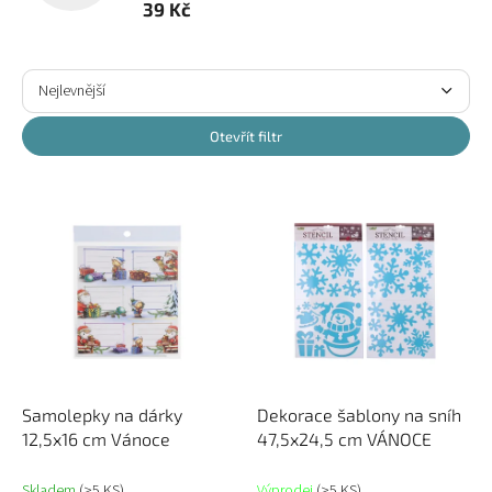
39 Kč
Ř
a
Nejlevnější
z
Nejdražší
e
Otevřít filtr
n
Nejprodávanější
í
V
p
ý
Abecedně
r
p
o
i
d
s
u
p
k
r
t
o
ů
d
u
Samolepky na dárky
Dekorace šablony na sníh
k
12,5x16 cm Vánoce
47,5x24,5 cm VÁNOCE
t
ů
Skladem
(>5 KS)
Výprodej
(>5 KS)