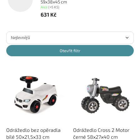
59x38x45 cm
Akce
(>5 KS)
631 Kč
Ř
a
Nejlevnější
z
Nejdražší
e
Otevřít filtr
n
Nejprodávanější
í
V
p
ý
Abecedně
r
p
o
i
d
s
u
p
k
r
t
o
ů
d
u
Odrážedlo bez opěradla
Odrážedlo Cross 2 Motor
k
bílé 50x21,5x33 cm
černé 58x27x40 cm