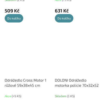
Skladem
(2 KS)
Akce
(>5 KS)
509 Kč
631 Kč
Do košíku
Do košíku
Odrážedlo Cross Motor 1
DOLONI Odrážedlo
růžové 59x38x45 cm
motorka policie 70x32x52
Akce
(>5 KS)
Skladem
(1 KS)