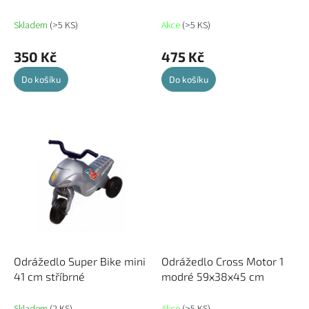
t
ů
Skladem
(>5 KS)
Akce
(>5 KS)
350 Kč
475 Kč
Do košíku
Do košíku
Odrážedlo Super Bike mini
Odrážedlo Cross Motor 1
41 cm stříbrné
modré 59x38x45 cm