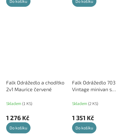
Do košíku
Do košíku
Falk Odrážedlo a chodítko
Falk Odrážedlo 703
2v1 Maurice červené
Vintage minivan s
otvíracím sedadlem a
volantem s klaksonem
Skladem
(1 KS)
Skladem
(2 KS)
1 276 Kč
1 351 Kč
Do košíku
Do košíku