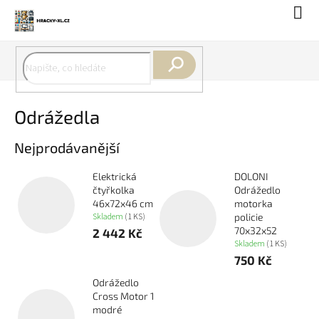
Přejít
Náku
na
koší
obsah
Hledat
Odrážedla
Nejprodávanější
Elektrická
DOLONI
čtyřkolka
Odrážedlo
46x72x46 cm
motorka
Skladem
(1 KS)
policie
70x32x52
2 442 Kč
Skladem
(1 KS)
750 Kč
Odrážedlo
Cross Motor 1
modré