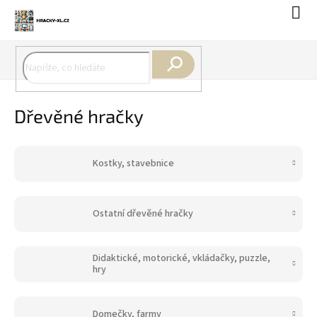
Přejít
Náku
na
koší
obsah
Hledat
Dřevěné hračky
Kostky, stavebnice
Ostatní dřevěné hračky
Didaktické, motorické, vkládačky, puzzle,
hry
Domečky, farmy