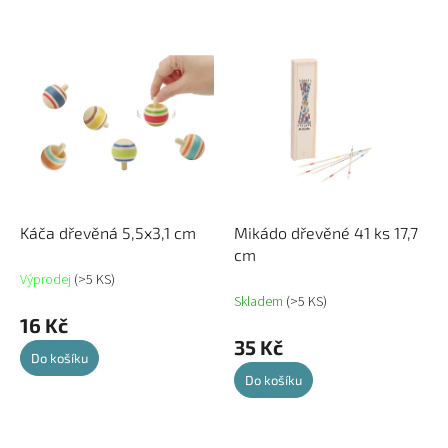
n
Nejprodávanější
í
V
p
ý
Abecedně
r
p
o
i
d
s
u
p
k
r
t
o
ů
d
u
Káča dřevěná 5,5x3,1 cm
Mikádo dřevěné 41 ks 17,7
k
cm
t
Výprodej
(>5 KS)
ů
Skladem
(>5 KS)
16 Kč
35 Kč
Do košíku
Do košíku