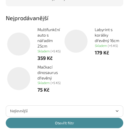
Nejprodávanější
Multifunkční
Labyrint s
auto s
korálky
nářadím
dřevěný 16cm
Skladem
(>5 KS)
25cm
Skladem
(>5 KS)
179 Kč
359 Kč
Mačkací
dinosaurus
dřevěný
Skladem
(>5 KS)
75 Kč
Ř
a
Nejlevnější
z
Nejdražší
e
Otevřít filtr