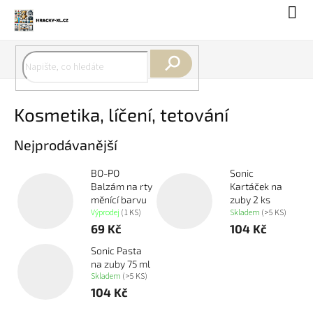
Přejít
Náku
na
koší
obsah
Hledat
Kosmetika, líčení, tetování
Nejprodávanější
BO-PO
Sonic
Balzám na rty
Kartáček na
měnící barvu
zuby 2 ks
Výprodej
(1 KS)
Skladem
(>5 KS)
69 Kč
104 Kč
Sonic Pasta
na zuby 75 ml
Skladem
(>5 KS)
104 Kč