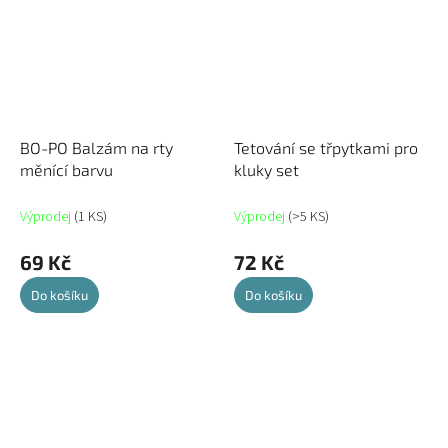
BO-PO Balzám na rty
Tetování se třpytkami pro
měnící barvu
kluky set
Výprodej
(1 KS)
Výprodej
(>5 KS)
69 Kč
72 Kč
Do košíku
Do košíku