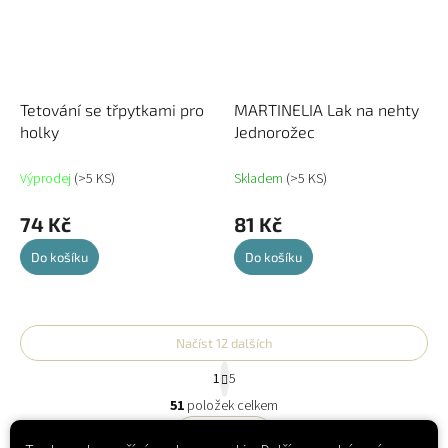
Tetování se třpytkami pro
MARTINELIA Lak na nehty
holky
Jednorožec
Výprodej
(>5 KS)
Skladem
(>5 KS)
74 Kč
81 Kč
Do košíku
Do košíku
Načíst 12 dalších
S
1
5
t
O
r
51
položek celkem
v
á
l
Nahoru
n