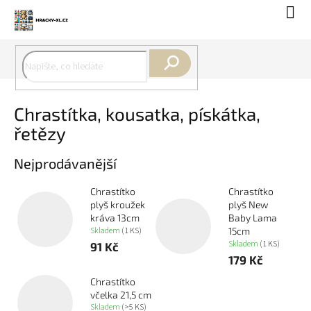
Přejít
Náku
na
koší
obsah
Hledat
Chrastítka, kousatka, pískátka,
řetězy
Nejprodávanější
Chrastítko
Chrastítko
plyš kroužek
plyš New
kráva 13cm
Baby Lama
Skladem
(1 KS)
15cm
Skladem
(1 KS)
91 Kč
179 Kč
Chrastítko
včelka 21,5 cm
Skladem
(>5 KS)