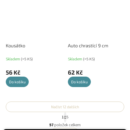
Kousátko
Auto chrastící 9 cm
Skladem
(>5 KS)
Skladem
(>5 KS)
56 Kč
62 Kč
Do košíku
Do košíku
Načíst 12 dalších
S
1
5
t
O
r
57
položek celkem
v
á