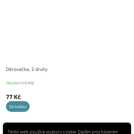
Děrovačka, 2 druhy
Skladem
(>5 KS)
77 Kč
Do košíku
5
položek celkem
O
Tento web používá soubory cookie. Dalším procházením