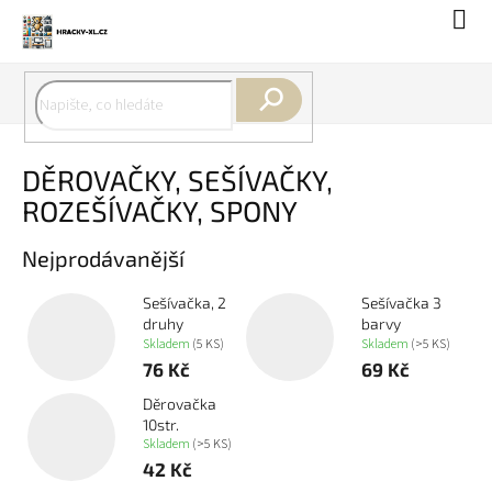
Přejít
Náku
na
koší
obsah
Hledat
DĚROVAČKY, SEŠÍVAČKY,
ROZEŠÍVAČKY, SPONY
Nejprodávanější
Sešívačka, 2
Sešívačka 3
druhy
barvy
Skladem
(5 KS)
Skladem
(>5 KS)
76 Kč
69 Kč
Děrovačka
10str.
Skladem
(>5 KS)
42 Kč