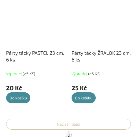
Párty tácky PASTEL 23 cm,
Párty tácky ŽRALOK 23 cm,
6 ks
6 ks
Výprodej
(>5 KS)
Výprodej
(>5 KS)
20 Kč
25 Kč
Do košíku
Do košíku
Načíst 1 další
S
1
2