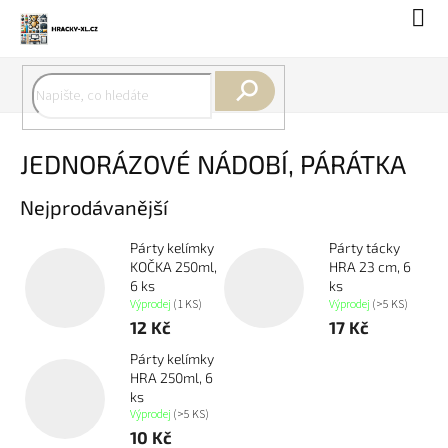
Přejít
Náku
na
koší
obsah
Hledat
JEDNORÁZOVÉ NÁDOBÍ, PÁRÁTKA
Nejprodávanější
Párty kelímky
Párty tácky
KOČKA 250ml,
HRA 23 cm, 6
6 ks
ks
Výprodej
(1 KS)
Výprodej
(>5 KS)
12 Kč
17 Kč
Párty kelímky
HRA 250ml, 6
ks
Výprodej
(>5 KS)
10 Kč