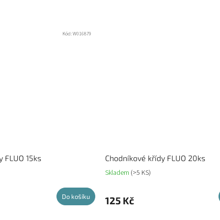
Kód:
W016879
y FLUO 15ks
Chodníkové křídy FLUO 20ks
Skladem
(>5 KS)
Do košíku
125 Kč