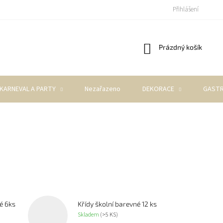
Přihlášení
Nákupní
Prázdný košík
košík
KARNEVAL A PARTY
Nezařazeno
DEKORACE
GASTR
é 6ks
Křídy školní barevné 12 ks
Skladem
(>5 KS)