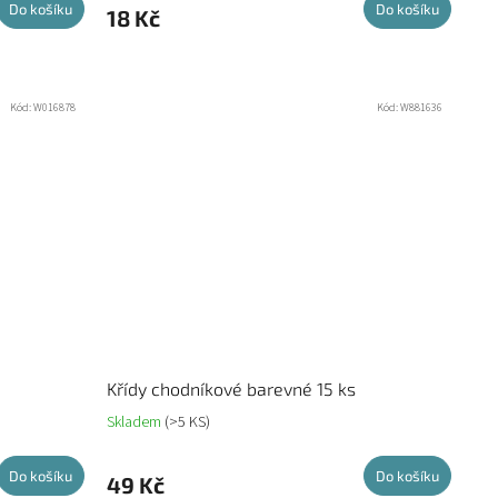
Do košíku
Do košíku
18 Kč
Kód:
W016878
Kód:
W881636
Křídy chodníkové barevné 15 ks
Skladem
(>5 KS)
Do košíku
Do košíku
49 Kč