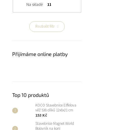
Na skladě
11
Rozbalit filtr
Přijímáme online platby
Top 10 produktů
KOCO Stavebnice Eiffelova
věž 538 dílků 12x8x21 cm
153 Kč
Stavebnice Magnet World
Bojovník na koni