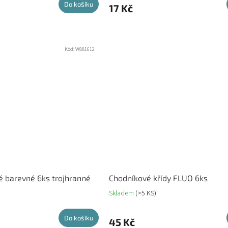
Do košíku
17 Kč
Kód:
W881612
é barevné 6ks trojhranné
Chodníkové křídy FLUO 6ks
Skladem
(>5 KS)
Do košíku
45 Kč