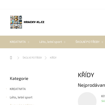
Přejít
na
obsah
KREATIVITA
Léto, letní sport
ŠKOLNÍ POTŘEBY
Domů
ŠKOLNÍ POTŘEBY
KŘÍDY
P
KŘÍDY
Přeskočit
o
Kategorie
kategorie
s
Nejprodávan
t
KREATIVITA
r
a
Kř
Léto, letní sport
n
Sk