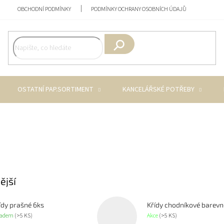
OBCHODNÍ PODMÍNKY
PODMÍNKY OCHRANY OSOBNÍCH ÚDAJŮ
Hledat
OSTATNÍ PAP.SORTIMENT
KANCELÁŘSKÉ POTŘEBY
ější
ídy prašné 6ks
Křídy chodníkové barevn
ladem
(>5 KS)
Akce
(>5 KS)