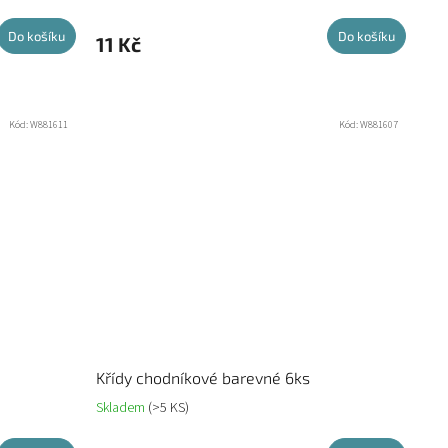
Do košíku
Do košíku
11 Kč
Kód:
W881611
Kód:
W881607
Křídy chodníkové barevné 6ks
Skladem
(>5 KS)