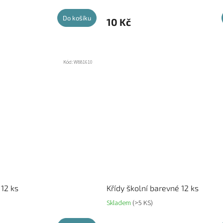
Do košíku
10 Kč
Kód:
W881610
 12 ks
Křídy školní barevné 12 ks
Skladem
(>5 KS)