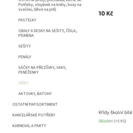
OSTATNÍ (křídy, počítadla, kufřík šk.
Potřeby, stojánek na knihy, boxy na
svačinu, láhve na pití)
10 Kč
PASTELKY
OBALY A DESKY NA SEŠITY, ČÍSLA,
PÍSMENA
SEŠITY
PENÁLY
SÁČKY NA PŘEZŮVKY, VAKY,
PENĚŽENKY
KŘÍDY
AKTOVKY, BATOHY
OSTATNÍ PAP.SORTIMENT
Křídy školní bílé
KANCELÁŘSKÉ POTŘEBY
Skladem
(>5 KS)
KARNEVAL A PARTY