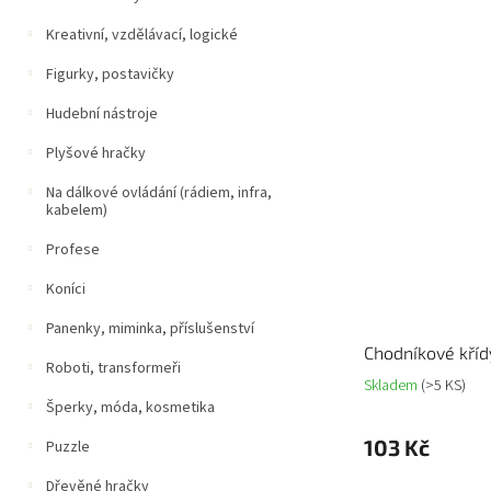
Kreativní, vzdělávací, logické
Figurky, postavičky
Hudební nástroje
Plyšové hračky
Na dálkové ovládání (rádiem, infra,
kabelem)
Profese
Koníci
Panenky, miminka, příslušenství
Chodníkové kříd
Roboti, transformeři
Skladem
(>5 KS)
Šperky, móda, kosmetika
103 Kč
Puzzle
Dřevěné hračky