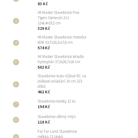
83 Kč
iM.Master Stavebnice Five
Tigers Generals 2v1
12x6,4x19,2 cm
329 Kč
iM.Master Stavebnice motorka
W36 33,7x10,3x17,6 cm
574 Kč
iM.Master Stavebnice letadlo
hydroplán 37,5x26,7x16 cm
502 Kč
Stavebnice Auto růžové RC na
dálkové ovládání 19 cm 323
dílků
462 Kč
Stavebnice kostky 12 ks
194 Kč
Stavebnice větrný mlýn
118 Kč
Far Far Land Stavebnice
měkká 15 bloků