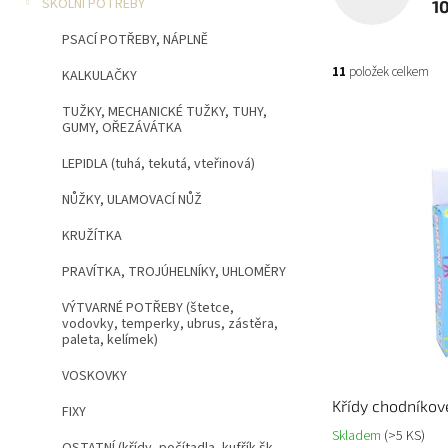
n
ŠKOLNÍ POTŘEBY
1
í
PSACÍ POTŘEBY, NÁPLNĚ
p
a
11
položek celkem
KALKULAČKY
n
e
TUŽKY, MECHANICKÉ TUŽKY, TUHY,
V
GUMY, OŘEZÁVÁTKA
l
ý
p
LEPIDLA (tuhá, tekutá, vteřinová)
i
NŮŽKY, ULAMOVACÍ NŮŽ
s
p
KRUŽÍTKA
r
PRAVÍTKA, TROJÚHELNÍKY, UHLOMĚRY
o
d
VÝTVARNÉ POTŘEBY (štetce,
u
vodovky, temperky, ubrus, zástěra,
k
paleta, kelímek)
t
VOSKOVKY
ů
Křídy chodníkov
FIXY
Skladem
(>5 KS)