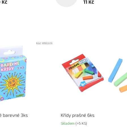
0 Kč
11 Kč
Kód:
W881606
é barevné 3ks
Křídy prašné 6ks
Skladem
(>5 KS)