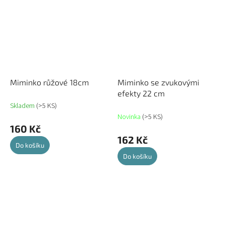
Miminko růžové 18cm
Miminko se zvukovými
efekty 22 cm
Skladem
(>5 KS)
Novinka
(>5 KS)
160 Kč
162 Kč
Do košíku
Do košíku