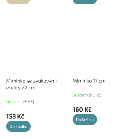
Miminko se zvukovými
Miminko 17 cm
efekty 22 cm
Skladem
(>5 KS)
Novinka
(>5 KS)
160 Kč
153 Kč
Do košíku
Do košíku