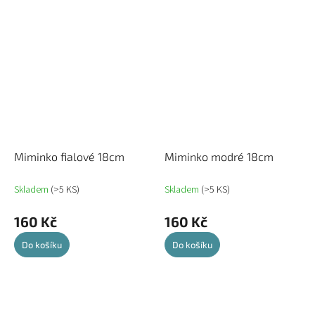
Miminko fialové 18cm
Miminko modré 18cm
Skladem
(>5 KS)
Skladem
(>5 KS)
160 Kč
160 Kč
Do košíku
Do košíku