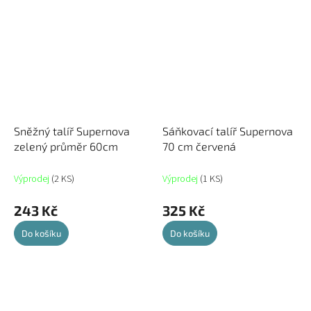
Sněžný talíř Supernova
Sáňkovací talíř Supernova
zelený průměr 60cm
70 cm červená
Výprodej
(2 KS)
Výprodej
(1 KS)
243 Kč
325 Kč
Do košíku
Do košíku