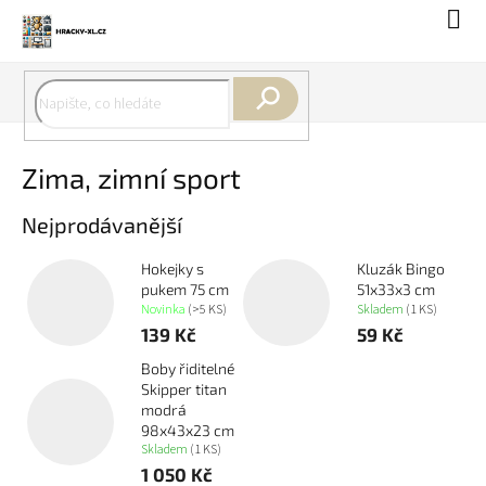
Přejít
Náku
na
koší
obsah
Hledat
Zima, zimní sport
Nejprodávanější
Hokejky s
Kluzák Bingo
pukem 75 cm
51x33x3 cm
Novinka
(>5 KS)
Skladem
(1 KS)
139 Kč
59 Kč
Boby řiditelné
Skipper titan
modrá
98x43x23 cm
Skladem
(1 KS)
1 050 Kč