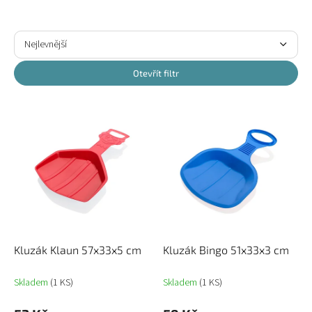
Ř
a
Nejlevnější
z
Nejdražší
e
Otevřít filtr
n
Nejprodávanější
í
V
p
ý
Abecedně
r
p
o
i
d
s
u
p
k
r
t
o
ů
d
u
Kluzák Klaun 57x33x5 cm
Kluzák Bingo 51x33x3 cm
k
t
Skladem
(1 KS)
Skladem
(1 KS)
ů