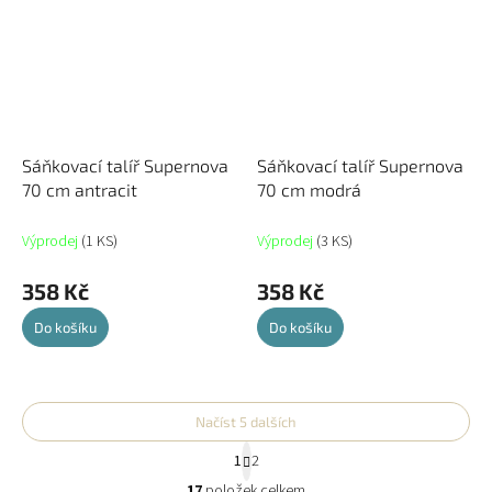
Sáňkovací talíř Supernova
Sáňkovací talíř Supernova
70 cm antracit
70 cm modrá
Výprodej
(1 KS)
Výprodej
(3 KS)
358 Kč
358 Kč
Do košíku
Do košíku
Načíst 5 dalších
S
1
2
t
O
r
17
položek celkem