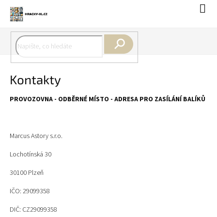
Přejít
Náku
na
koší
obsah
Hledat
Kontakty
PROVOZOVNA - ODBĚRNÉ MÍSTO - ADRESA PRO ZASÍLÁNÍ BALÍKŮ
Marcus Astory s.r.o.
Lochotínská 30
30100 Plzeň
IČO: 29099358
DIČ: CZ29099358