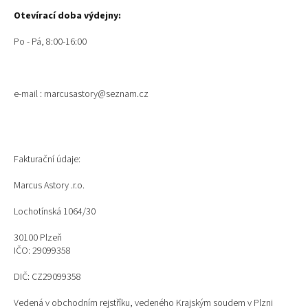
Otevírací doba výdejny:
Po - Pá, 8:00-16:00
e-mail : marcusastory@seznam.cz
Fakturační údaje:
Marcus Astory .r.o.
Lochotínská 1064/30
30100 Plzeň
IČO: 29099358
DIČ: CZ29099358
Vedená v obchodním rejstříku, vedeného Krajským soudem v Plzni