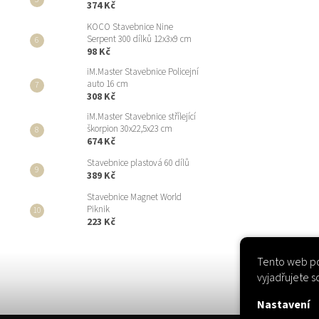
374 Kč
KOCO Stavebnice Nine
Serpent 300 dílků 12x3x9 cm
98 Kč
iM.Master Stavebnice Policejní
auto 16 cm
308 Kč
iM.Master Stavebnice střílející
škorpion 30x22,5x23 cm
674 Kč
Stavebnice plastová 60 dílů
389 Kč
Stavebnice Magnet World
Piknik
223 Kč
Tento web po
vyjadřujete s
Nastavení