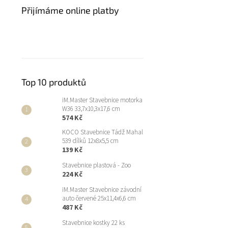
Přijímáme online platby
Top 10 produktů
iM.Master Stavebnice motorka
W36 33,7x10,3x17,6 cm
574 Kč
KOCO Stavebnice Tádž Mahal
539 dílků 12x8x5,5 cm
139 Kč
Stavebnice plastová - Zoo
224 Kč
iM.Master Stavebnice závodní
auto červené 25x11,4x6,6 cm
487 Kč
Stavebnice kostky 22 ks