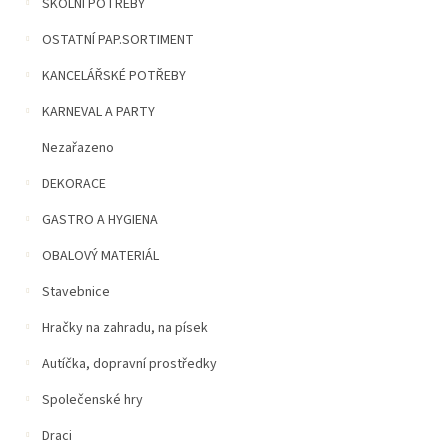
n
ŠKOLNÍ POTŘEBY
í
OSTATNÍ PAP.SORTIMENT
p
a
KANCELÁŘSKÉ POTŘEBY
n
e
KARNEVAL A PARTY
l
Nezařazeno
DEKORACE
GASTRO A HYGIENA
OBALOVÝ MATERIÁL
Stavebnice
Hračky na zahradu, na písek
Autíčka, dopravní prostředky
Společenské hry
Draci