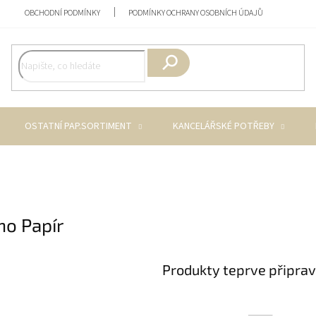
OBCHODNÍ PODMÍNKY
PODMÍNKY OCHRANY OSOBNÍCH ÚDAJŮ
Hledat
OSTATNÍ PAP.SORTIMENT
KANCELÁŘSKÉ POTŘEBY
o Papír
Produkty teprve připra