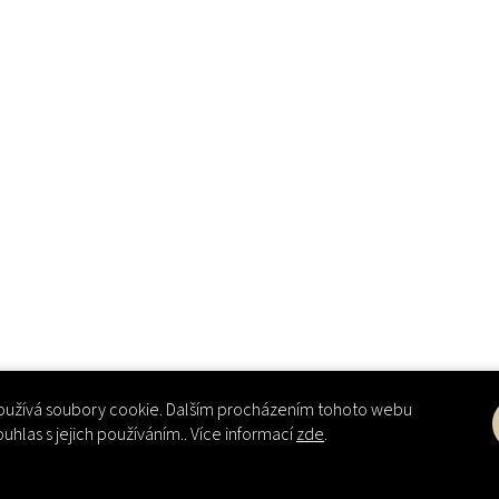
užívá soubory cookie. Dalším procházením tohoto webu
ouhlas s jejich používáním.. Více informací
zde
.