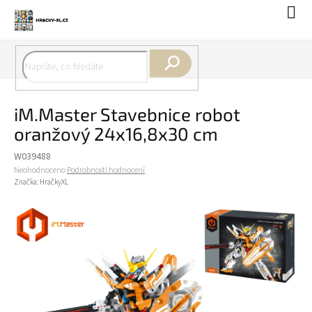
Přejít
Náku
na
koší
obsah
Hledat
iM.Master Stavebnice robot
oranžový 24x16,8x30 cm
W039488
Průměrné
Neohodnoceno
Podrobnosti hodnocení
hodnocení
Značka:
HračkyXL
produktu
je
0,0
z
5
hvězdiček.