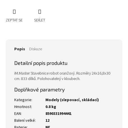
ZEPTAT SE
SDÍLET
Popis
Diskuze
Detailní popis produktu
iM.Master Stavebnice robot oranžový. Rozměry 24x16,8x30
cm. 833 dílků. Polohovatelný v kloubech.
Doplňkové parametry
Kategorie
:
Modely (slepovací, skládací)
Hmotnost
:
0.8 kg
EAN
:
8590331994441
Balení velké
:
12
Baterie
:
NE