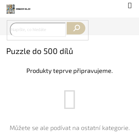
Přejít
Náku
na
koší
obsah
Hledat
Puzzle do 500 dílů
Produkty teprve připravujeme.
Můžete se ale podívat na ostatní kategorie.