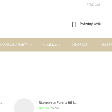
Přihlášení
Nákupní
Prázdný košík
košík
KARNEVAL A PARTY
Nezařazeno
DEKORACE
GASTR
ks
Stavebnice Farma 68 ks
Novinka
(>5 KS)