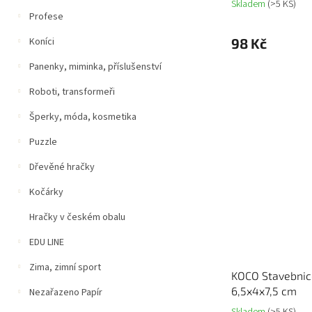
Skladem
(>5 KS)
Profese
98 Kč
Koníci
Panenky, miminka, příslušenství
Roboti, transformeři
Šperky, móda, kosmetika
Puzzle
Dřevěné hračky
Kočárky
Hračky v českém obalu
EDU LINE
Zima, zimní sport
KOCO Stavebnice
6,5x4x7,5 cm
Nezařazeno Papír
Skladem
(>5 KS)