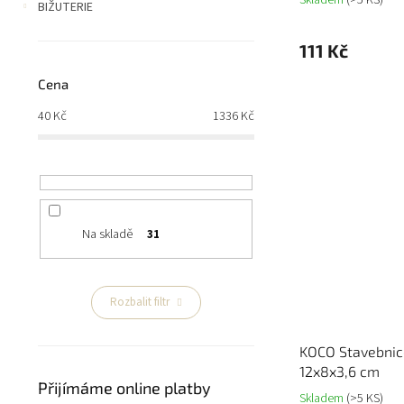
BIŽUTERIE
111 Kč
Cena
40
Kč
1336
Kč
Na skladě
31
Rozbalit filtr
KOCO Stavebnic
12x8x3,6 cm
Přijímáme online platby
Skladem
(>5 KS)