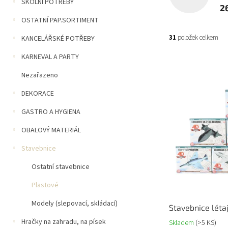
n
ŠKOLNÍ POTŘEBY
2
í
OSTATNÍ PAP.SORTIMENT
p
a
31
položek celkem
KANCELÁŘSKÉ POTŘEBY
n
e
KARNEVAL A PARTY
V
l
ý
Nezařazeno
p
DEKORACE
i
s
GASTRO A HYGIENA
p
r
OBALOVÝ MATERIÁL
o
Stavebnice
d
u
Ostatní stavebnice
k
t
Plastové
ů
Modely (slepovací, skládací)
Stavebnice létaj
Hračky na zahradu, na písek
Skladem
(>5 KS)