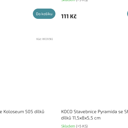
Do košíku
111 Kč
Kód:
W039581
e Koloseum 505 dílků
KOCO Stavebnice Pyramida se S
dílků 11,5x8x5,5 cm
Skladem
(>5 KS)