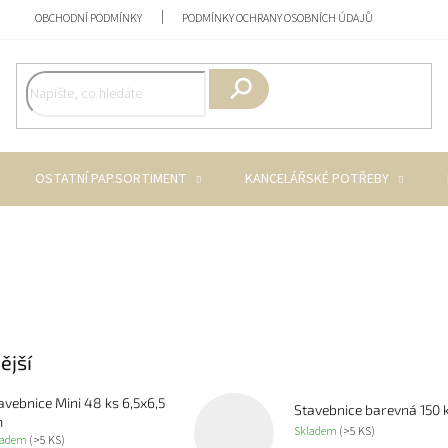
OBCHODNÍ PODMÍNKY
PODMÍNKY OCHRANY OSOBNÍCH ÚDAJŮ
Hledat
OSTATNÍ PAP.SORTIMENT
KANCELÁŘSKÉ POTŘEBY
ější
avebnice Mini 48 ks 6,5x6,5
Stavebnice barevná 150 
m
Skladem
(>5 KS)
ladem
(>5 KS)