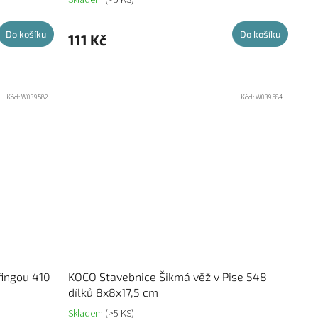
Do košíku
Do košíku
111 Kč
Kód:
W039582
Kód:
W039584
fingou 410
KOCO Stavebnice Šikmá věž v Pise 548
dílků 8x8x17,5 cm
Skladem
(>5 KS)