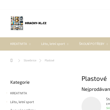
Přejít
na
obsah
KREATIVITA
Léto, letní sport
ŠKOLNÍ POTŘEBY
Domů
Stavebnice
Plastové
P
Plastové
Přeskočit
o
Kategorie
kategorie
s
Nejprodávan
t
KREATIVITA
r
St
a
Léto, letní sport
c
n
Sk