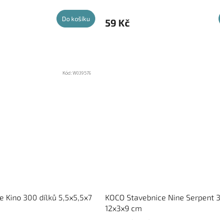
Do košíku
59 Kč
Kód:
W039576
 Kino 300 dílků 5,5x5,5x7
KOCO Stavebnice Nine Serpent 3
12x3x9 cm