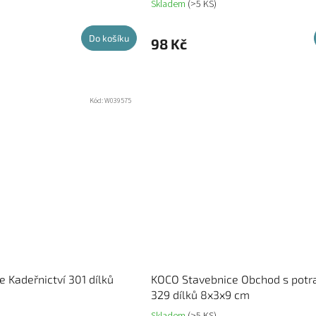
Skladem
(>5 KS)
Do košíku
98 Kč
Kód:
W039575
 Kadeřnictví 301 dílků
KOCO Stavebnice Obchod s potr
329 dílků 8x3x9 cm
Skladem
(>5 KS)