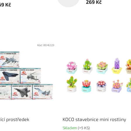
269 Kč
69 Kč
Kód:
W046329
ící prostředek
KOCO stavebnice mini rostliny
Skladem
(>5 KS)