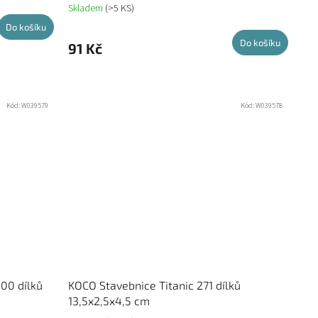
Skladem
(>5 KS)
Do košíku
Do košíku
91 Kč
Kód:
W039579
Kód:
W039578
00 dílků
KOCO Stavebnice Titanic 271 dílků
13,5x2,5x4,5 cm