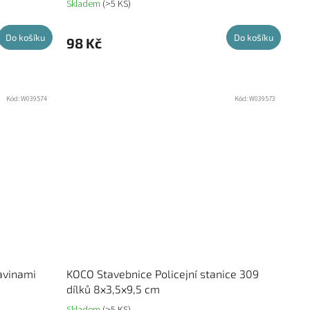
Skladem
(>5 KS)
Do košíku
Do košíku
98 Kč
Kód:
W039574
Kód:
W039573
avinami
KOCO Stavebnice Policejní stanice 309
dílků 8x3,5x9,5 cm
Skladem
(>5 KS)