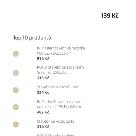
139 Kč
Top 10 produktů
iM.Master Stavebnice motorka
W36 33,7x10,3x17,6 cm
574 Kč
KOCO Stavebnice Tádž Mahal
539 dílků 12x8x5,5 cm
139 Kč
Stavebnice plastová - Zoo
224 Kč
iM.Master Stavebnice závodní
auto červené 25x11,4x6,6 cm
487 Kč
Stavebnice kostky 22 ks
374 Kč
KOCO Stavebnice Nine