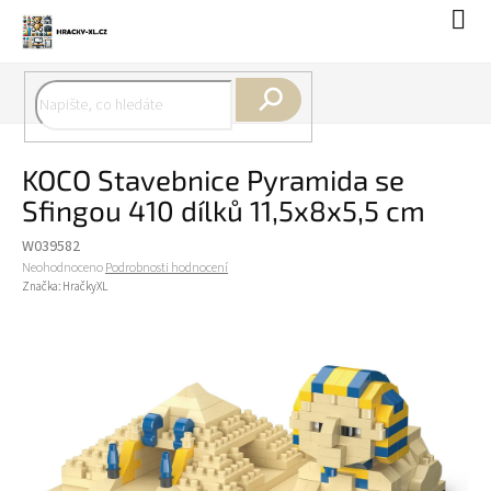
Přejít
Náku
na
koší
obsah
Hledat
KOCO Stavebnice Pyramida se
Sfingou 410 dílků 11,5x8x5,5 cm
W039582
Průměrné
Neohodnoceno
Podrobnosti hodnocení
hodnocení
Značka:
HračkyXL
produktu
je
0,0
z
5
hvězdiček.