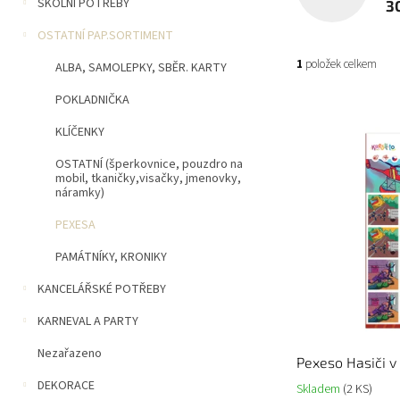
n
ŠKOLNÍ POTŘEBY
3
í
OSTATNÍ PAP.SORTIMENT
p
a
1
položek celkem
ALBA, SAMOLEPKY, SBĚR. KARTY
n
e
POKLADNIČKA
V
l
ý
KLÍČENKY
p
OSTATNÍ (šperkovnice, pouzdro na
i
mobil, tkaničky,visačky, jmenovky,
s
náramky)
p
r
PEXESA
o
PAMÁTNÍKY, KRONIKY
d
u
KANCELÁŘSKÉ POTŘEBY
k
KARNEVAL A PARTY
t
ů
Nezařazeno
Pexeso Hasiči v 
DEKORACE
Skladem
(2 KS)