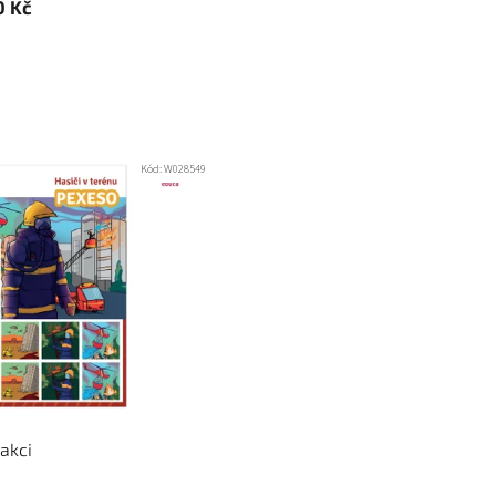
0 Kč
Kód:
W028549
akci