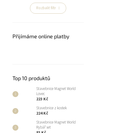
Rozbalit filtr
Přijímáme online platby
Top 10 produktů
Stavebnice Magnet World
Lovec
223 Kč
Stavebnice z kostek
224 Kč
Stavebnice Magnet World
Rybář set
83 Kč