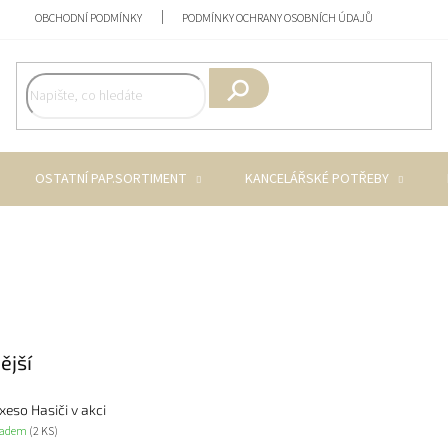
OBCHODNÍ PODMÍNKY
PODMÍNKY OCHRANY OSOBNÍCH ÚDAJŮ
Hledat
OSTATNÍ PAP.SORTIMENT
KANCELÁŘSKÉ POTŘEBY
ější
xeso Hasiči v akci
ladem
(2 KS)