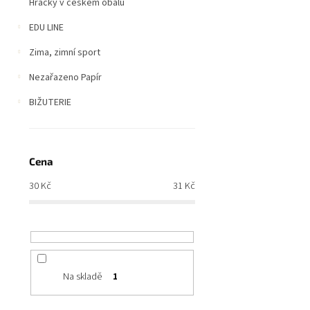
Hračky v českém obalu
EDU LINE
Zima, zimní sport
Nezařazeno Papír
BIŽUTERIE
Cena
30
Kč
31
Kč
Na skladě
1