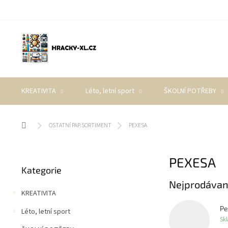
Přejít
na
obsah
KREATIVITA
Léto, letní sport
ŠKOLNÍ POTŘEBY
Domů
OSTATNÍ PAP.SORTIMENT
PEXESA
P
PEXESA
Přeskočit
o
Kategorie
kategorie
s
Nejprodávan
t
KREATIVITA
r
a
Pe
Léto, letní sport
n
Sk