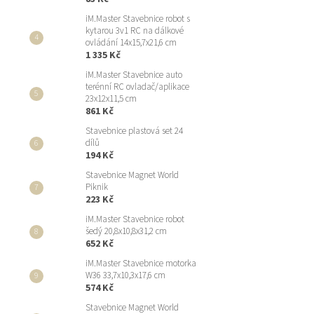
iM.Master Stavebnice robot s
kytarou 3v1 RC na dálkové
ovládání 14x15,7x21,6 cm
1 335 Kč
iM.Master Stavebnice auto
terénní RC ovladač/aplikace
23x12x11,5 cm
861 Kč
Stavebnice plastová set 24
dílů
194 Kč
Stavebnice Magnet World
Piknik
223 Kč
iM.Master Stavebnice robot
šedý 20,8x10,8x31,2 cm
652 Kč
iM.Master Stavebnice motorka
W36 33,7x10,3x17,6 cm
574 Kč
Stavebnice Magnet World