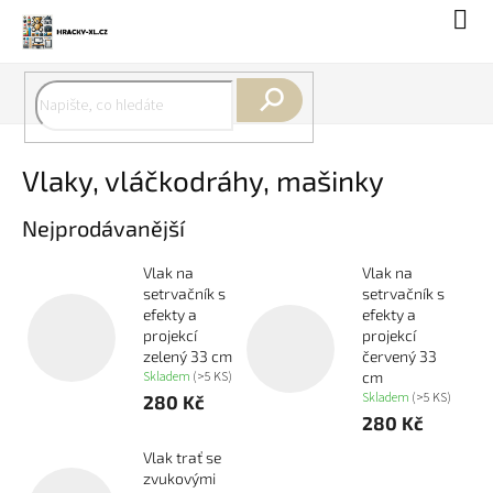
Přejít
Náku
na
koší
obsah
Hledat
Vlaky, vláčkodráhy, mašinky
Nejprodávanější
Vlak na
Vlak na
setrvačník s
setrvačník s
efekty a
efekty a
projekcí
projekcí
zelený 33 cm
červený 33
Skladem
(>5 KS)
cm
Skladem
(>5 KS)
280 Kč
280 Kč
Vlak trať se
zvukovými