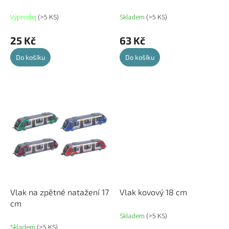
k
t
Výprodej
(>5 KS)
Skladem
(>5 KS)
ů
25 Kč
63 Kč
Do košíku
Do košíku
Vlak na zpětné natažení 17
Vlak kovový 18 cm
cm
Skladem
(>5 KS)
Skladem
(>5 KS)