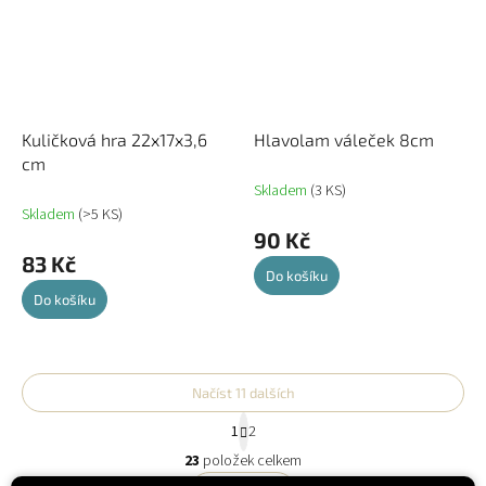
Kuličková hra 22x17x3,6
Hlavolam váleček 8cm
cm
Skladem
(3 KS)
Skladem
(>5 KS)
90 Kč
83 Kč
Do košíku
Do košíku
Načíst 11 dalších
S
1
2
t
O
r
23
položek celkem
v
á