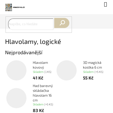
Přejít
Náku
na
koší
obsah
Hledat
Hlavolamy, logické
Nejprodávanější
Hlavolam
3D magická
kovový
kostka 6 cm
Skladem
(1 KS)
Skladem
(>5 KS)
41 Kč
55 Kč
Had barevný
skládačka
hlavolam 16
cm
Skladem
(>5 KS)
83 Kč