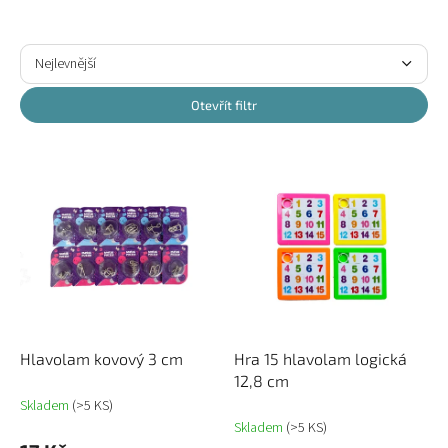
Ř
a
Nejlevnější
z
Nejdražší
e
Otevřít filtr
n
Nejprodávanější
í
V
p
ý
Abecedně
r
p
o
i
d
s
u
p
k
r
t
o
ů
d
u
Hlavolam kovový 3 cm
Hra 15 hlavolam logická
k
12,8 cm
t
Skladem
(>5 KS)
ů
Skladem
(>5 KS)