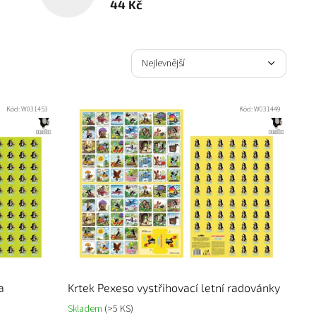
44 Kč
Ř
a
Nejlevnější
z
Nejdražší
e
n
Kód:
W031453
Kód:
W031449
Nejprodávanější
í
p
Abecedně
r
o
d
u
k
t
ů
a
Krtek Pexeso vystřihovací letní radovánky
Skladem
(>5 KS)