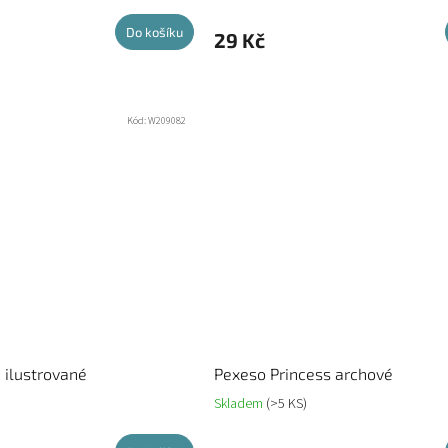
Do košíku
29 Kč
Kód:
W209082
 ilustrované
Pexeso Princess archové
Skladem
(>5 KS)