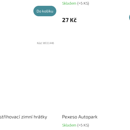
Skladem
(>5 KS)
Do košíku
27 Kč
Kód:
W031448
střihovací zimní hrátky
Pexeso Autopark
Skladem
(>5 KS)