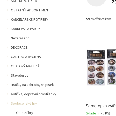
n
ŠKOLNÍ POTŘEBY
2
í
OSTATNÍ PAP.SORTIMENT
p
a
59
položek celkem
KANCELÁŘSKÉ POTŘEBY
n
e
KARNEVAL A PARTY
V
l
ý
Nezařazeno
p
DEKORACE
i
s
GASTRO A HYGIENA
p
r
OBALOVÝ MATERIÁL
o
Stavebnice
d
u
Hračky na zahradu, na písek
k
t
Autíčka, dopravní prostředky
ů
Společenské hry
Samolepka zvíř
Ostatní hry
Skladem
(>5 KS)