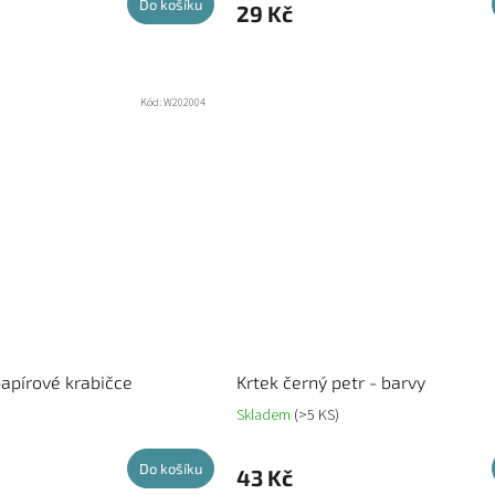
Do košíku
29 Kč
Kód:
W202004
papírové krabičce
Krtek černý petr - barvy
Skladem
(>5 KS)
Do košíku
43 Kč