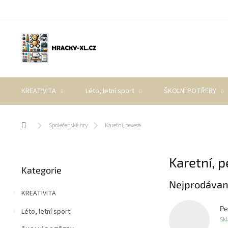
Přejít
na
obsah
KREATIVITA
Léto, letní sport
ŠKOLNÍ POTŘEBY
Domů
Společenské hry
Karetní, pexesa
P
Karetní, 
Přeskočit
o
Kategorie
kategorie
s
Nejprodávan
t
KREATIVITA
r
a
Pe
Léto, letní sport
n
Sk