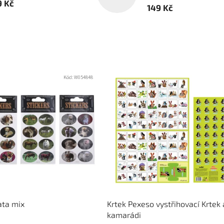
9 Kč
149 Kč
Kód:
W054848
ata mix
Krtek Pexeso vystřihovací Krtek 
kamarádi