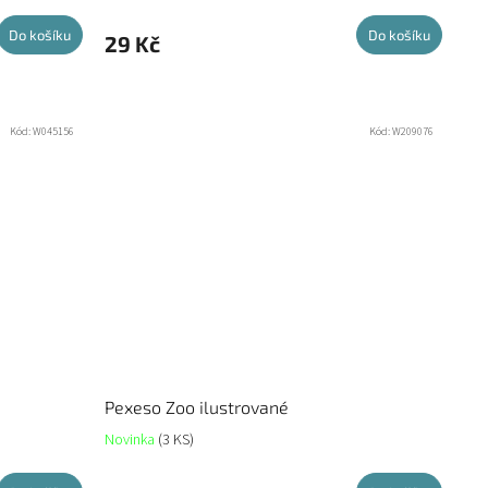
Do košíku
Do košíku
29 Kč
Kód:
W045156
Kód:
W209076
Pexeso Zoo ilustrované
Novinka
(3 KS)