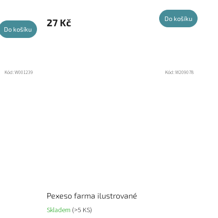
Do košíku
27 Kč
Do košíku
Kód:
W001239
Kód:
W209078
Pexeso farma ilustrované
Skladem
(>5 KS)