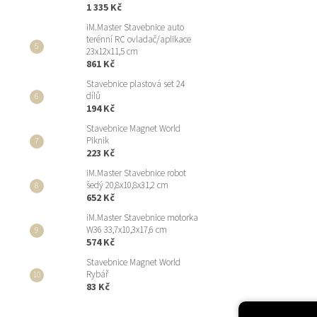
1 335 Kč
iM.Master Stavebnice auto
terénní RC ovladač/aplikace
23x12x11,5 cm
861 Kč
Stavebnice plastová set 24
dílů
194 Kč
Stavebnice Magnet World
Piknik
223 Kč
iM.Master Stavebnice robot
šedý 20,8x10,8x31,2 cm
652 Kč
iM.Master Stavebnice motorka
W36 33,7x10,3x17,6 cm
574 Kč
Stavebnice Magnet World
Rybář
83 Kč