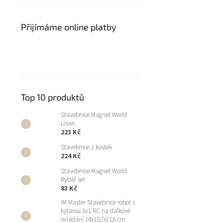
Přijímáme online platby
Top 10 produktů
Stavebnice Magnet World
Lovec
223 Kč
Stavebnice z kostek
224 Kč
Stavebnice Magnet World
Rybář set
83 Kč
iM.Master Stavebnice robot s
kytarou 3v1 RC na dálkové
ovládání 14x15,7x21,6 cm