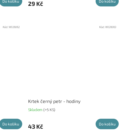
Do košíku
Do košíku
29 Kč
Kód:
W028082
Kód:
W028083
Krtek černý petr - hodiny
Skladem
(>5 KS)
Do košíku
Do košíku
43 Kč