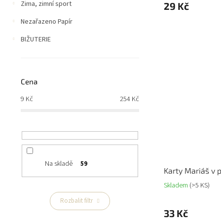
Zima, zimní sport
29 Kč
Nezařazeno Papír
BIŽUTERIE
Cena
9
Kč
254
Kč
Na skladě
59
Karty Mariáš v 
Skladem
(>5 KS)
Rozbalit filtr
33 Kč