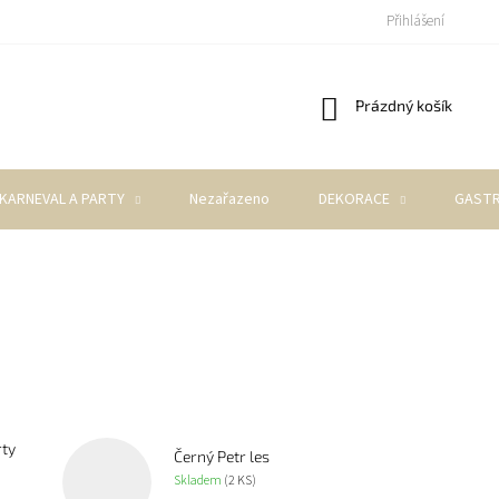
Přihlášení
Nákupní
Prázdný košík
košík
KARNEVAL A PARTY
Nezařazeno
DEKORACE
GASTR
ty
Černý Petr les
Skladem
(2 KS)