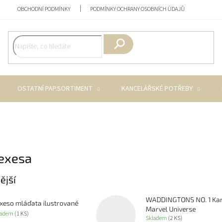
OBCHODNÍ PODMÍNKY
PODMÍNKY OCHRANY OSOBNÍCH ÚDAJŮ
Hledat
OSTATNÍ PAP.SORTIMENT
KANCELÁŘSKÉ POTŘEBY
pexesa
ější
WADDINGTONS NO. 1 Kar
xeso mláďata ilustrované
Marvel Universe
ladem
(1 KS)
Skladem
(2 KS)