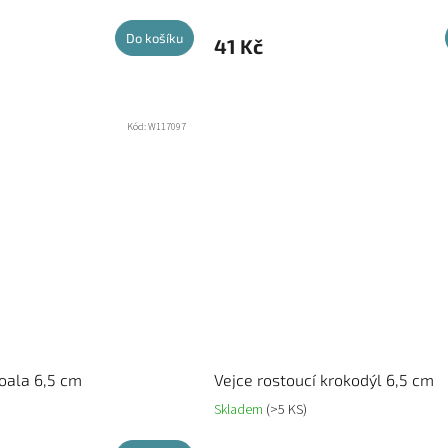
Do košíku
41 Kč
Kód:
W117097
koala 6,5 cm
Vejce rostoucí krokodýl 6,5 cm
Skladem
(>5 KS)