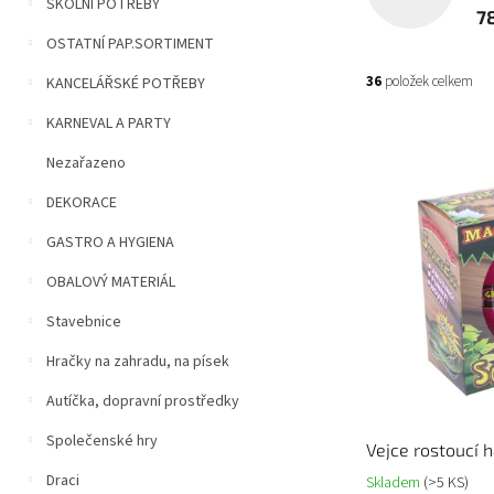
n
ŠKOLNÍ POTŘEBY
7
í
OSTATNÍ PAP.SORTIMENT
p
a
36
položek celkem
KANCELÁŘSKÉ POTŘEBY
n
e
KARNEVAL A PARTY
V
l
ý
Nezařazeno
p
DEKORACE
i
s
GASTRO A HYGIENA
p
r
OBALOVÝ MATERIÁL
o
Stavebnice
d
u
Hračky na zahradu, na písek
k
t
Autíčka, dopravní prostředky
ů
Společenské hry
Vejce rostoucí 
Draci
Skladem
(>5 KS)