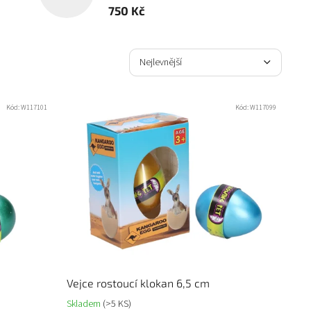
750 Kč
Ř
a
Nejlevnější
z
Nejdražší
e
n
Kód:
W117101
Kód:
W117099
Nejprodávanější
í
p
Abecedně
r
o
d
u
k
t
ů
Vejce rostoucí klokan 6,5 cm
Skladem
(>5 KS)