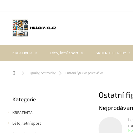
Přejít
na
obsah
KREATIVITA
Léto, letní sport
ŠKOLNÍ POTŘEBY
Domů
Figurky, postavičky
Ostatní figurky, postavičky
P
Ostatní fi
Přeskočit
o
Kategorie
kategorie
s
Nejprodávan
t
KREATIVITA
r
Le
a
Léto, letní sport
na
n
No