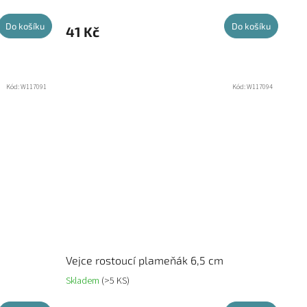
Do košíku
Do košíku
41 Kč
Kód:
W117091
Kód:
W117094
Vejce rostoucí plameňák 6,5 cm
Skladem
(>5 KS)