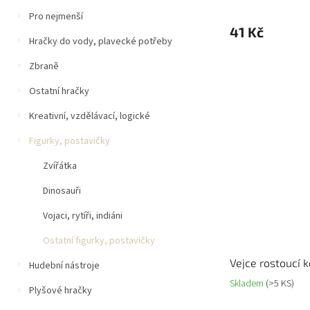
Pro nejmenší
41 Kč
Hračky do vody, plavecké potřeby
Zbraně
Ostatní hračky
Kreativní, vzdělávací, logické
Figurky, postavičky
Zvířátka
Dinosauři
Vojaci, rytíři, indiáni
Ostatní figurky, postavičky
Vejce rostoucí 
Hudební nástroje
Skladem
(>5 KS)
Plyšové hračky