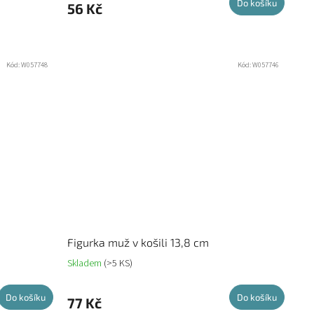
Do košíku
56 Kč
Kód:
W057748
Kód:
W057746
Figurka muž v košili 13,8 cm
Skladem
(>5 KS)
Do košíku
Do košíku
77 Kč