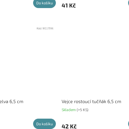
Do košíku
41 Kč
Kód:
W117096
želva 6,5 cm
Vejce rostoucí tučňák 6,5 cm
Skladem
(>5 KS)
Do košíku
42 Kč