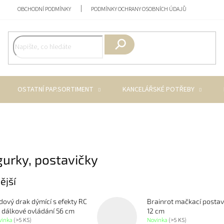
OBCHODNÍ PODMÍNKY
PODMÍNKY OCHRANY OSOBNÍCH ÚDAJŮ
Hledat
OSTATNÍ PAP.SORTIMENT
KANCELÁŘSKÉ POTŘEBY
gurky, postavičky
ější
dový drak dýmící s efekty RC
Brainrot mačkací postav
 dálkové ovládání 56 cm
12 cm
vinka
(>5 KS)
Novinka
(>5 KS)