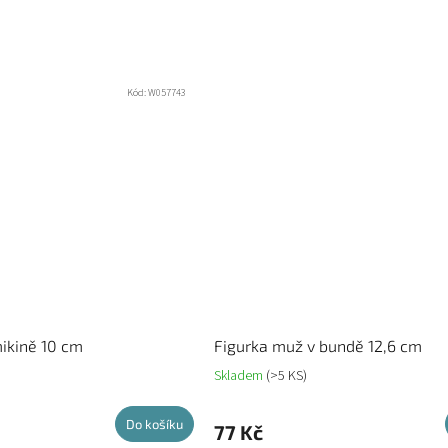
Kód:
W057743
ikině 10 cm
Figurka muž v bundě 12,6 cm
Skladem
(>5 KS)
Do košíku
77 Kč