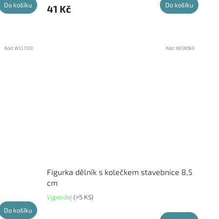
Do košíku
Do košíku
41 Kč
Kód:
W117100
Kód:
W038569
Figurka dělník s kolečkem stavebnice 8,5
cm
Výprodej
(>5 KS)
Do košíku