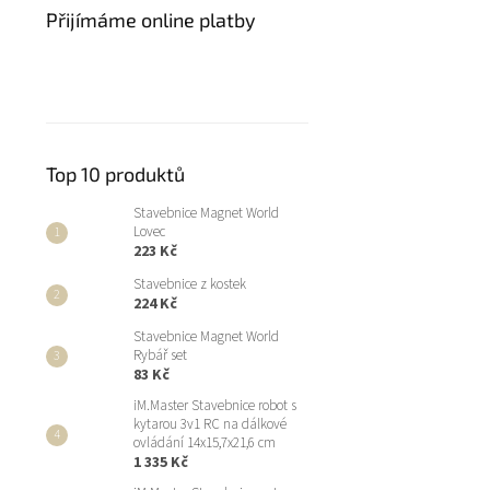
Přijímáme online platby
Top 10 produktů
Stavebnice Magnet World
Lovec
223 Kč
Stavebnice z kostek
224 Kč
Stavebnice Magnet World
Rybář set
83 Kč
iM.Master Stavebnice robot s
kytarou 3v1 RC na dálkové
ovládání 14x15,7x21,6 cm
1 335 Kč