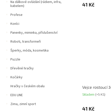
Na dálkové ovládání (rádiem, infra,
41 Kč
kabelem)
Profese
Koníci
Panenky, miminka, příslušenství
Roboti, transformeři
Šperky, móda, kosmetika
Puzzle
Dřevěné hračky
Kočárky
Hračky v českém obalu
Vejce rostoucí 
Skladem
(>5 KS)
EDU LINE
Zima, zimní sport
41 Kč