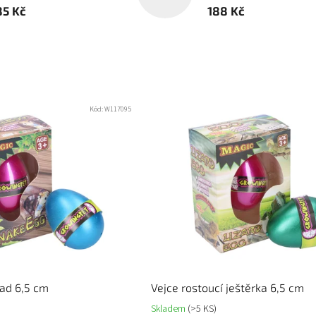
85 Kč
188 Kč
Kód:
W117095
had 6,5 cm
Vejce rostoucí ještěrka 6,5 cm
Skladem
(>5 KS)