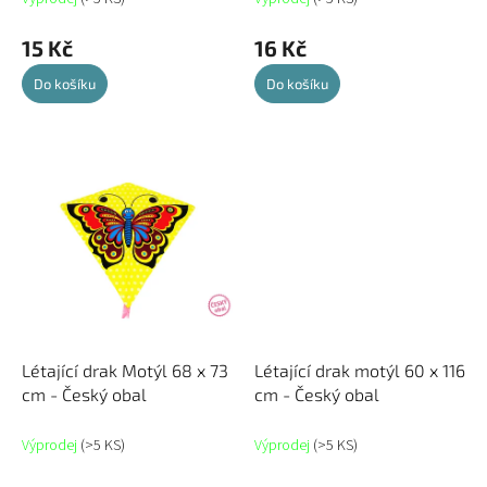
15 Kč
16 Kč
Do košíku
Do košíku
Létající drak Motýl 68 x 73
Létající drak motýl 60 x 116
cm - Český obal
cm - Český obal
Výprodej
(>5 KS)
Výprodej
(>5 KS)