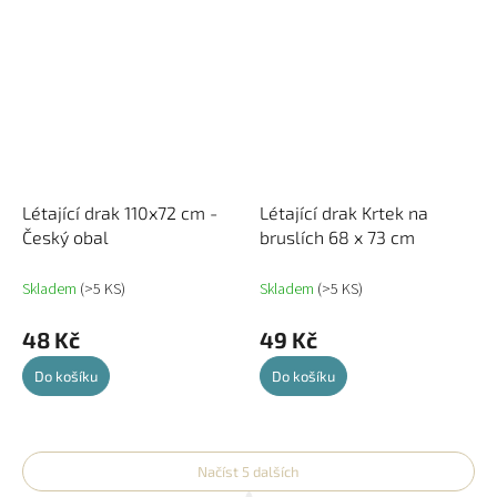
Létající drak 110x72 cm -
Létající drak Krtek na
Český obal
bruslích 68 x 73 cm
Skladem
(>5 KS)
Skladem
(>5 KS)
48 Kč
49 Kč
Do košíku
Do košíku
Načíst 5 dalších