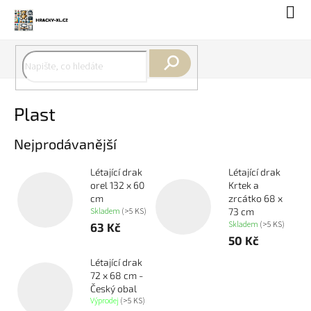
Přejít
Náku
na
koší
obsah
Hledat
Plast
Nejprodávanější
Létající drak
Létající drak
orel 132 x 60
Krtek a
cm
zrcátko 68 x
Skladem
(>5 KS)
73 cm
Skladem
(>5 KS)
63 Kč
50 Kč
Létající drak
72 x 68 cm -
Český obal
Výprodej
(>5 KS)