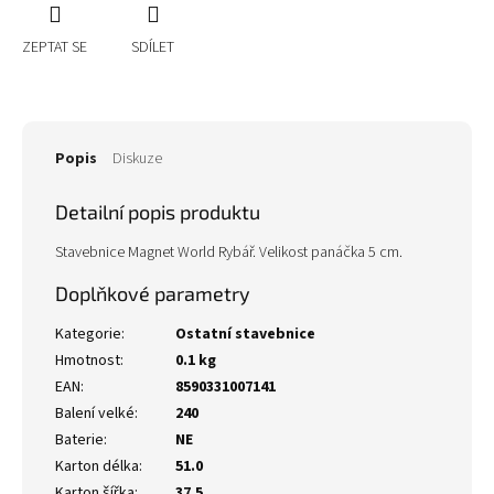
ZEPTAT SE
SDÍLET
Popis
Diskuze
Detailní popis produktu
Stavebnice Magnet World Rybář. Velikost panáčka 5 cm.
Doplňkové parametry
Kategorie
:
Ostatní stavebnice
Hmotnost
:
0.1 kg
EAN
:
8590331007141
Balení velké
:
240
Baterie
:
NE
Karton délka
:
51.0
Karton šířka
:
37.5