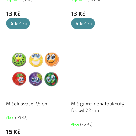
13 Kč
13 Kč
Do košíku
Do košíku
Míček ovoce 7,5 cm
Míč guma nenafouknutý -
fotbal 22 cm
Akce
(>5 KS)
Akce
(>5 KS)
15 Kč