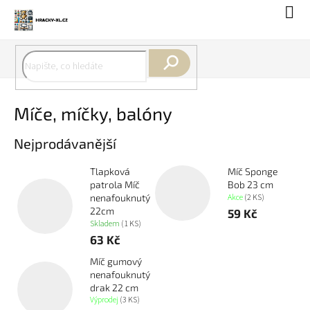
Přejít
Náku
na
koší
obsah
Hledat
Míče, míčky, balóny
Nejprodávanější
Tlapková
Míč Sponge
patrola Míč
Bob 23 cm
Akce
(2 KS)
nenafouknutý
22cm
59 Kč
Skladem
(1 KS)
63 Kč
Míč gumový
nenafouknutý
drak 22 cm
Výprodej
(3 KS)