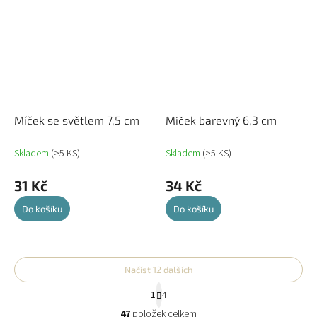
Míček se světlem 7,5 cm
Míček barevný 6,3 cm
Skladem
(>5 KS)
Skladem
(>5 KS)
31 Kč
34 Kč
Do košíku
Do košíku
Načíst 12 dalších
S
1
4
t
O
r
47
položek celkem