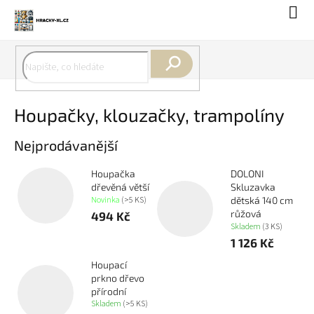
Přejít
Náku
na
koší
obsah
Hledat
Houpačky, klouzačky, trampolíny
Nejprodávanější
Houpačka
DOLONI
dřevěná větší
Skluzavka
Novinka
(>5 KS)
dětská 140 cm
růžová
494 Kč
Skladem
(3 KS)
1 126 Kč
Houpací
prkno dřevo
přírodní
Skladem
(>5 KS)