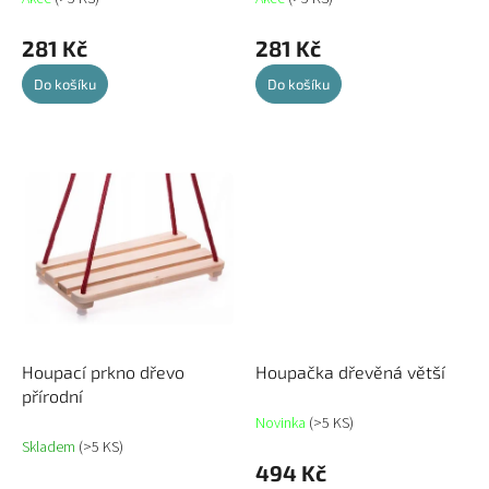
281 Kč
281 Kč
Do košíku
Do košíku
Houpací prkno dřevo
Houpačka dřevěná větší
přírodní
Novinka
(>5 KS)
Skladem
(>5 KS)
494 Kč