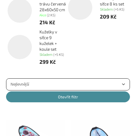
trávu červená
síťce 8 ks set
Skladem
(>5 KS)
28x60x50 cm
Akce
(2 KS)
209 Kč
214 Kč
Kuželky v
síťce 9
kuželek +
koule set
Skladem
(>5 KS)
299 Kč
Ř
a
Nejlevnější
z
Nejdražší
e
Otevřít filtr
n
Nejprodávanější
í
V
p
ý
Abecedně
r
p
o
i