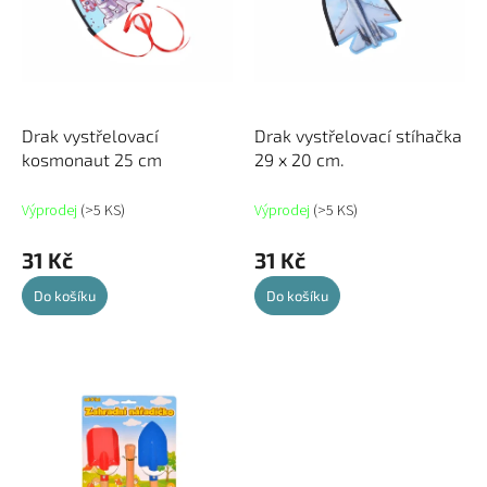
d
s
u
p
k
r
t
o
ů
d
u
Drak vystřelovací
Drak vystřelovací stíhačka
k
kosmonaut 25 cm
29 x 20 cm.
t
ů
Výprodej
(>5 KS)
Výprodej
(>5 KS)
31 Kč
31 Kč
Do košíku
Do košíku