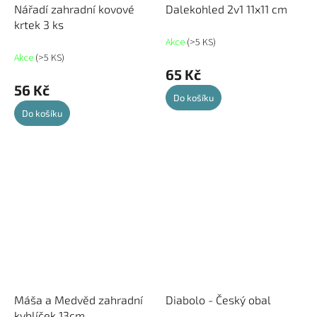
Nářadí zahradní kovové
Dalekohled 2v1 11x11 cm
krtek 3 ks
Akce
(>5 KS)
Akce
(>5 KS)
65 Kč
56 Kč
Do košíku
Do košíku
Máša a Medvěd zahradní
Diabolo - Český obal
kyblíček 13cm