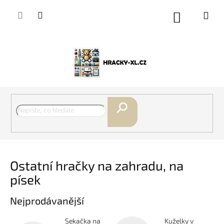
Přejít
na
Nákupní
obsah
košík
Hledat
Ostatní hračky na zahradu, na
písek
Nejprodávanější
Sekačka na
Kuželky v