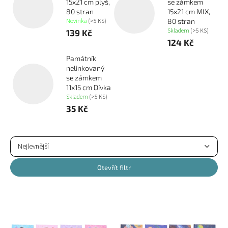
15x21 cm plyš,
se zámkem
80 stran
15x21 cm MIX,
Novinka
(>5 KS)
80 stran
Skladem
(>5 KS)
139 Kč
124 Kč
Památník
nelinkovaný
se zámkem
11x15 cm Dívka
Skladem
(>5 KS)
35 Kč
Ř
a
Nejlevnější
z
Nejdražší
e
Otevřít filtr
n
Nejprodávanější
í
V
p
ý
Abecedně
r
p
o
i