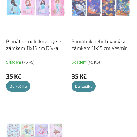
d
s
u
p
k
r
t
o
ů
d
u
Památník nelinkovaný se
Památník nelinkovaný se
k
zámkem 11x15 cm Dívka
zámkem 11x15 cm Vesmír
t
ů
Skladem
(>5 KS)
Skladem
(>5 KS)
35 Kč
35 Kč
Do košíku
Do košíku