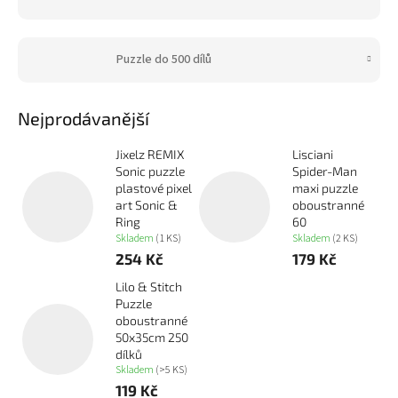
Puzzle do 500 dílů
Nejprodávanější
Jixelz REMIX
Lisciani
Sonic puzzle
Spider-Man
plastové pixel
maxi puzzle
art Sonic &
oboustranné
Ring
60
Skladem
(1 KS)
Skladem
(2 KS)
254 Kč
179 Kč
Lilo & Stitch
Puzzle
oboustranné
50x35cm 250
dílků
Skladem
(>5 KS)
119 Kč