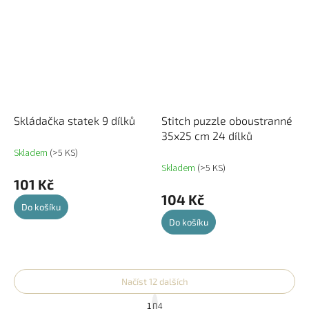
Skládačka statek 9 dílků
Stitch puzzle oboustranné
35x25 cm 24 dílků
Skladem
(>5 KS)
Skladem
(>5 KS)
101 Kč
104 Kč
Do košíku
Do košíku
Načíst 12 dalších
S
1
4