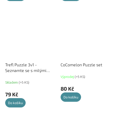
Trefl Puzzle 3v1 -
CoComelon Puzzle set
Seznamte se s milými
kočkami
Výprodej
(>5 KS)
Skladem
(>5 KS)
80 Kč
79 Kč
Do košíku
Do košíku