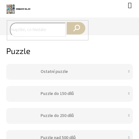
Přejít
Náku
na
koší
obsah
Hledat
Puzzle
Ostatní puzzle
Puzzle do 150 dílů
Puzzle do 250 dílů
Puzzle nad 500 dílů