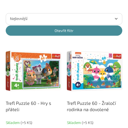
Ř
a
Nejlevnější
z
Nejdražší
e
Otevřít filtr
n
Nejprodávanější
í
V
p
ý
Abecedně
r
p
o
i
d
s
u
p
k
r
t
o
ů
d
u
Trefl Puzzle 60 - Hry s
Trefl Puzzle 60 - Žraločí
k
přáteli
rodinka na dovolené
t
ů
Skladem
(>5 KS)
Skladem
(>5 KS)