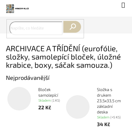
Přejít
Náku
na
koší
obsah
Hledat
ARCHIVACE A TŘÍDĚNÍ (eurofólie,
složky, samolepící bloček, úložné
krabice, boxy, sáčak samouza.)
Nejprodávanější
Bloček
Složka s
samolepící
drukem
Skladem
(1 KS)
23,5x33,5 cm
základní
22 Kč
deska
Skladem
(>5 KS)
34 Kč