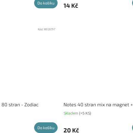
Do košíku
14 Kč
Kód:
W018797
 80 stran - Zodiac
Notes 40 stran mix na magnet +
Skladem
(>5 KS)
Do košíku
20 Kč