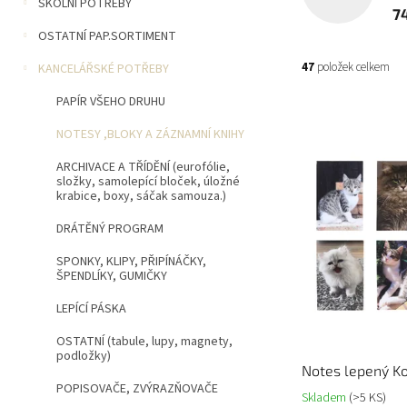
n
ŠKOLNÍ POTŘEBY
7
í
OSTATNÍ PAP.SORTIMENT
p
a
47
položek celkem
KANCELÁŘSKÉ POTŘEBY
n
e
PAPÍR VŠEHO DRUHU
V
l
ý
NOTESY ,BLOKY A ZÁZNAMNÍ KNIHY
p
ARCHIVACE A TŘÍDĚNÍ (eurofólie,
i
složky, samolepící bloček, úložné
s
krabice, boxy, sáčak samouza.)
p
DRÁTĚNÝ PROGRAM
r
o
SPONKY, KLIPY, PŘIPÍNÁČKY,
d
ŠPENDLÍKY, GUMIČKY
u
LEPÍCÍ PÁSKA
k
t
OSTATNÍ (tabule, lupy, magnety,
ů
podložky)
Notes lepený K
POPISOVAČE, ZVÝRAZŇOVAČE
Skladem
(>5 KS)