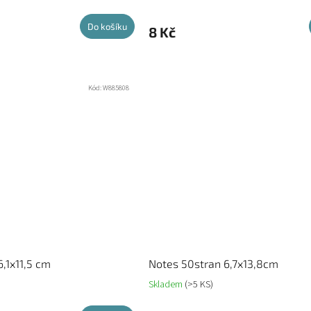
Do košíku
8 Kč
Kód:
W885808
6,1x11,5 cm
Notes 50stran 6,7x13,8cm
Skladem
(>5 KS)