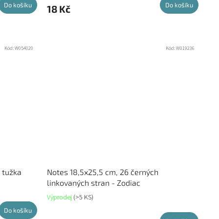
Do košíku
Do košíku
18 Kč
Kód:
W054020
Kód:
W019236
 tužka
Notes 18,5x25,5 cm, 26 černých
linkovaných stran - Zodiac
Výprodej
(>5 KS)
Do košíku