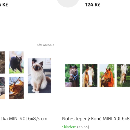
4 Kč
124 Kč
Kód:
W885465
očka MINI 40l 6x8,5 cm
Notes lepený Koně MINI 40l 6x8
Skladem
(>5 KS)