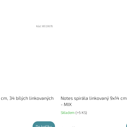
Kód:
W019878
 cm, 34 bílých linkovaných
Notes spirála linkovaný 9x14 cm
- MIX
Skladem
(>5 KS)
Do košíku