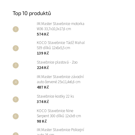
Top 10 produktů
iM.Master Stavebnice motorka
W36 33,7x10,3x17,6 cm
574 Kč
KOCO Stavebnice Tádž Mahal
539 dílků 12x8x5,5 cm
139 Kč
Stavebnice plastová - Zoo
224 Kč
iM.Master Stavebnice závodní
auto červené 25x11,4x6,6 cm
487 Kč
Stavebnice kostky 22 ks
374 Kč
KOCO Stavebnice Nine
Serpent 300 dílků 12x3x9 cm
98 Kč
iM.Master Stavebnice Policejní
auto 16 cm