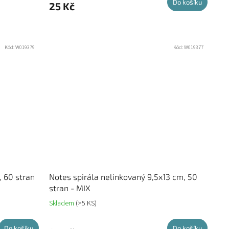
Do košíku
25 Kč
Kód:
W019379
Kód:
W019377
, 60 stran
Notes spirála nelinkovaný 9,5x13 cm, 50
stran - MIX
Skladem
(>5 KS)
Do košíku
Do košíku