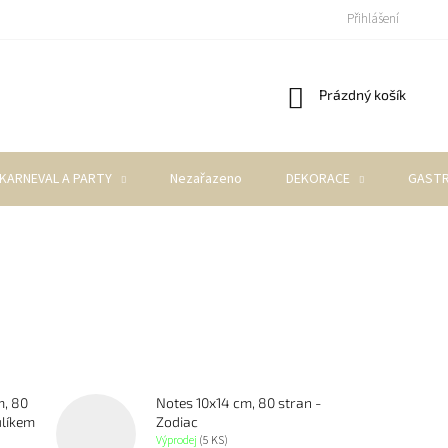
Přihlášení
Nákupní
Prázdný košík
košík
KARNEVAL A PARTY
Nezařazeno
DEKORACE
GASTR
m, 80
Notes 10x14 cm, 80 stran -
ulíkem
Zodiac
Výprodej
(5 KS)