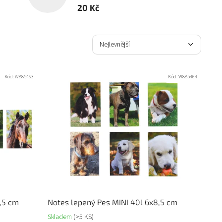
20 Kč
Ř
a
Nejlevnější
z
Nejdražší
e
n
Kód:
W885463
Kód:
W885464
Nejprodávanější
í
p
Abecedně
r
o
d
u
k
t
ů
,5 cm
Notes lepený Pes MINI 40l 6x8,5 cm
Skladem
(>5 KS)