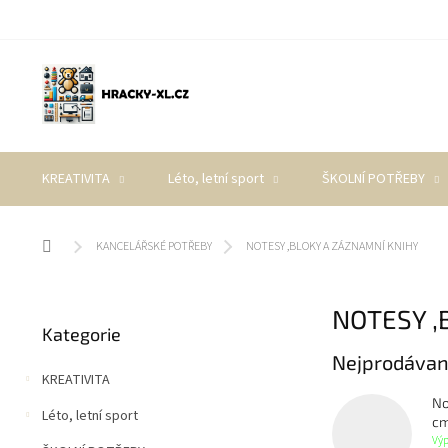
Přejít
na
obsah
KREATIVITA
Léto, letní sport
ŠKOLNÍ POTŘEBY
Domů
KANCELÁŘSKÉ POTŘEBY
NOTESY ,BLOKY A ZÁZNAMNÍ KNIHY
P
NOTESY ,
Přeskočit
o
Kategorie
kategorie
s
Nejprodávan
t
KREATIVITA
r
No
a
Léto, letní sport
cm
n
Vý