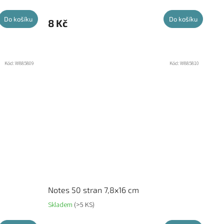
Do košíku
Do košíku
8 Kč
Kód:
W885809
Kód:
W885810
Notes 50 stran 7,8x16 cm
Skladem
(>5 KS)