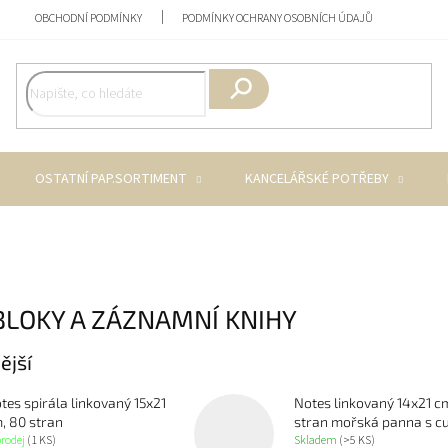
OBCHODNÍ PODMÍNKY
PODMÍNKY OCHRANY OSOBNÍCH ÚDAJŮ
Hledat
OSTATNÍ PAP.SORTIMENT
KANCELÁŘSKÉ POTŘEBY
BLOKY A ZÁZNAMNÍ KNIHY
ější
tes spirála linkovaný 15x21
Notes linkovaný 14x21 c
, 80 stran
stran mořská panna s c
prodej
(1 KS)
Skladem
(>5 KS)