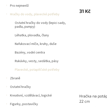
Pro nejmenší
31 Kč
Hračky do vody, plavecké potřeby
Ostatní hračky do vody (lepici sady,
padla, pumpy)
Léhatka, plovadla, čluny
Nafukovací míče, kruhy, duše
Bazény, vodní centra
Rukávky, vesty, sedátka, pásy
Plavecké, potapěčské potřeby
Zbraně
Ostatní hračky
Kreativní, vzdělávací, logické
Hračka na potáp
22 cm
Figurky, postavičky