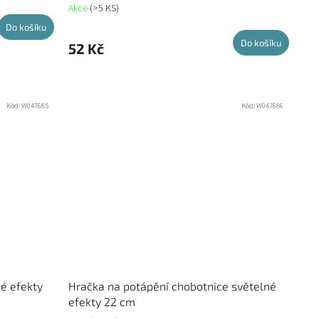
Akce
(>5 KS)
Do košíku
Do košíku
52 Kč
Kód:
W047685
Kód:
W047686
é efekty
Hračka na potápění chobotnice světelné
efekty 22 cm