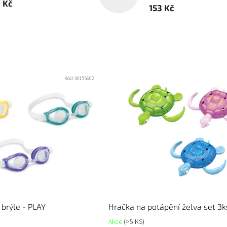
1 Kč
153 Kč
Kód:
W155602
brýle - PLAY
Hračka na potápění želva set 3
Akce
(>5 KS)