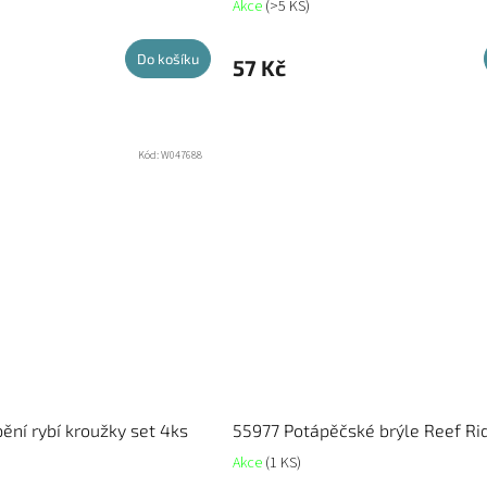
Akce
(>5 KS)
Do košíku
57 Kč
Kód:
W047688
ění rybí kroužky set 4ks
55977 Potápěčské brýle Reef Ri
Akce
(1 KS)