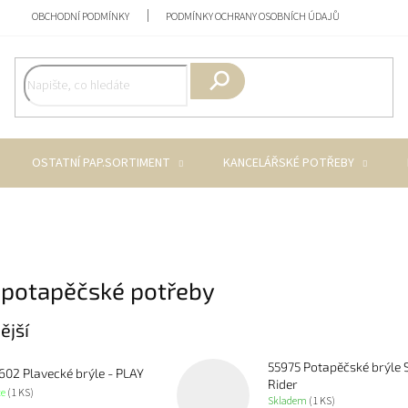
OBCHODNÍ PODMÍNKY
PODMÍNKY OCHRANY OSOBNÍCH ÚDAJŮ
Hledat
OSTATNÍ PAP.SORTIMENT
KANCELÁŘSKÉ POTŘEBY
 potapěčské potřeby
ější
55975 Potapěčské brýle 
602 Plavecké brýle - PLAY
Rider
ce
(1 KS)
Skladem
(1 KS)