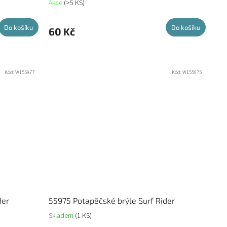
Akce
(>5 KS)
Do košíku
Do košíku
60 Kč
Kód:
W155977
Kód:
W155975
der
55975 Potapěčské brýle Surf Rider
Skladem
(1 KS)