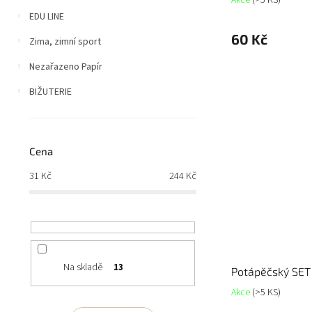
EDU LINE
60 Kč
Zima, zimní sport
Nezařazeno Papír
BIŽUTERIE
Cena
31
Kč
244
Kč
Na skladě
13
Potápěčský SET
Akce
(>5 KS)