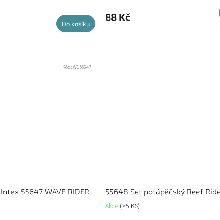
88 Kč
Do košíku
Kód:
W155647
 Intex 55647 WAVE RIDER
55648 Set potápěčský Reef Rid
Akce
(>5 KS)