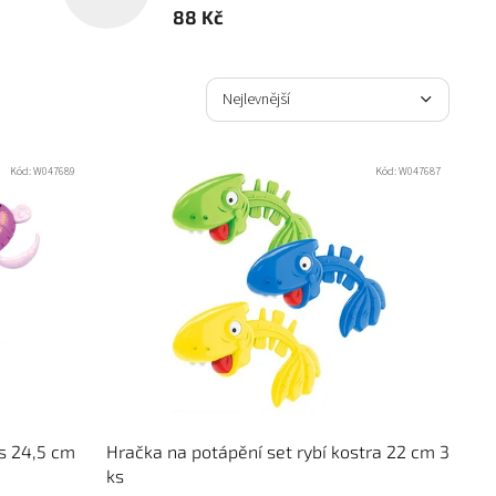
88 Kč
Ř
a
Nejlevnější
z
Nejdražší
e
n
Kód:
W047689
Kód:
W047687
Nejprodávanější
í
p
Abecedně
r
o
d
u
k
t
ů
ks 24,5 cm
Hračka na potápění set rybí kostra 22 cm 3
ks