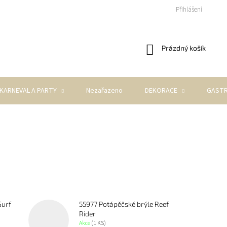
Přihlášení
Nákupní
Prázdný košík
košík
KARNEVAL A PARTY
Nezařazeno
DEKORACE
GASTR
Surf
55977 Potápěčské brýle Reef
Rider
Akce
(1 KS)