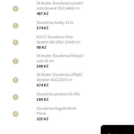
iM.Master Stavebnice závodní
auto červené 25x11,4x6,6 cm
487 Kč
Stavebnice kostky 22 ks
374 Kč
KOCO Stavebnice Nine
Serpent 300 dílků 12x3x9 cm
98 Kč
iM.Master Stavebnice Policejní
auto 16 cm
308 Kč
iM.Master Stavebnice střílející
škorpion 30x22,5x23 cm
674 Kč
Stavebnice plastová 60 dílů
389 Kč
Stavebnice Magnet World
Piknik
223 Kč