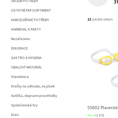
n
ŠKOLNÍ POTŘEBY
3
í
OSTATNÍ PAP.SORTIMENT
p
a
13
položek celkem
KANCELÁŘSKÉ POTŘEBY
n
e
KARNEVAL A PARTY
V
l
ý
Nezařazeno
p
DEKORACE
i
s
GASTRO A HYGIENA
p
r
OBALOVÝ MATERIÁL
o
Stavebnice
d
u
Hračky na zahradu, na písek
k
t
Autíčka, dopravní prostředky
ů
Společenské hry
55602 Plavecké 
Draci
Akce
(1 KS)