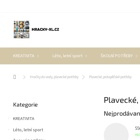
Přejít
na
obsah
KREATIVITA
Léto, letní sport
ŠKOLNÍ POTŘEBY
Domů
Hračky do vody, plavecké potřeby
Plavecké, potapěčské potřeby
P
Plavecké,
Přeskočit
o
Kategorie
kategorie
s
Nejprodávan
t
KREATIVITA
r
a
55
Léto, letní sport
n
Ak