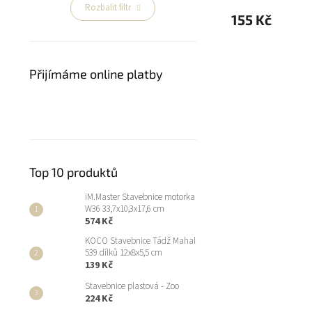
Rozbalit filtr
155 Kč
Přijímáme online platby
Top 10 produktů
iM.Master Stavebnice motorka
W36 33,7x10,3x17,6 cm
574 Kč
KOCO Stavebnice Tádž Mahal
539 dílků 12x8x5,5 cm
139 Kč
Stavebnice plastová - Zoo
224 Kč