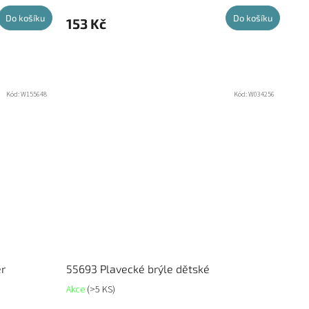
Do košíku
Do košíku
153 Kč
Kód:
W155648
Kód:
W034256
er
55693 Plavecké brýle dětské
Akce
(>5 KS)