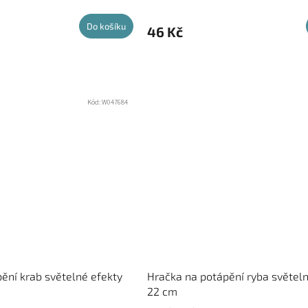
Do košíku
46 Kč
Kód:
W047684
ění krab světelné efekty
Hračka na potápění ryba světeln
22 cm