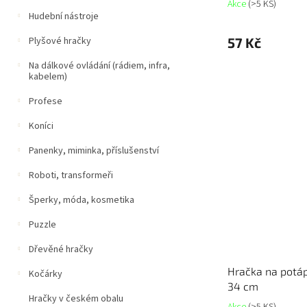
Akce
(>5 KS)
Hudební nástroje
57 Kč
Plyšové hračky
Na dálkové ovládání (rádiem, infra,
kabelem)
Profese
Koníci
Panenky, miminka, příslušenství
Roboti, transformeři
Šperky, móda, kosmetika
Puzzle
Dřevěné hračky
Hračka na potáp
Kočárky
34 cm
Hračky v českém obalu
Akce
(>5 KS)