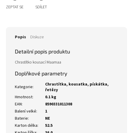
ZEPTAT SE
SDÍLET
Popis
Diskuze
Detailní popis produktu
Chrastítko kousací Maamaa
Doplňkové parametry
Chrastítka, kousatka, pískátka,
Kategorie
:
řetězy
Hmotnost
:
0.1 kg
EAN
:
8590331011308
Balení velké
:
1
Baterie
:
NE
Karton délka
:
52.5
Karton šířka
:
36.0