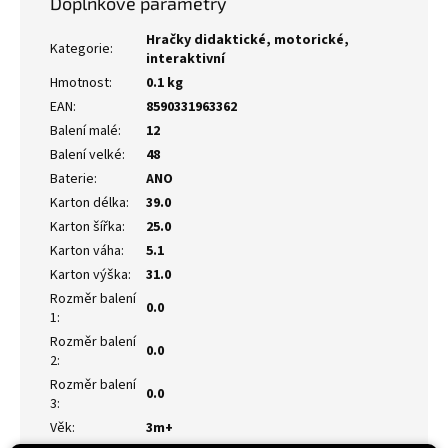
Doplňkové parametry
Hračky didaktické, motorické,
Kategorie
:
interaktivní
Hmotnost
:
0.1 kg
EAN
:
8590331963362
Balení malé
:
12
Balení velké
:
48
Baterie
:
ANO
Karton délka
:
39.0
Karton šířka
:
25.0
Karton váha
:
5.1
Karton výška
:
31.0
Rozměr balení
0.0
1
:
Rozměr balení
0.0
2
:
Rozměr balení
0.0
3
:
Věk
:
3m+