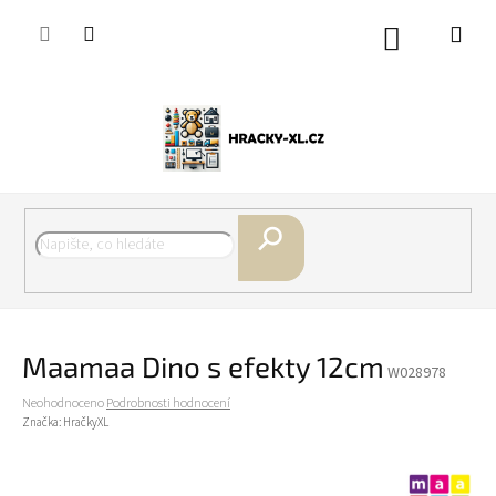
Přejít
na
Nákupní
obsah
košík
Hledat
Maamaa Dino s efekty 12cm
W028978
Průměrné
Neohodnoceno
Podrobnosti hodnocení
hodnocení
Značka:
HračkyXL
produktu
je
0,0