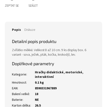
ZEPTAT SE
SDÍLET
Popis
Diskuze
Detailní popis produktu
Zvířátko měkké. Velikost 8 až 10 cm. 9 ks display box. 6
variant - sova, ježek, pták, kočka, krokodýl, lev.
Doplňkové parametry
Hračky didaktické, motorické,
Kategorie
:
interaktivní
Hmotnost
:
0.1 kg
EAN
:
8590331967889
Balení velké
:
18
Baterie
:
NE
Karton délka
:
26.5