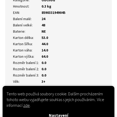
Kategorie
:
Obchod
Hmotnost
:
0.3 kg
EAN
:
8590331949045
Balení malé
:
24
Balení velké
:
48
Baterie
:
NE
Karton délka
:
53.0
Karton šířka
:
44.0
Karton váha
:
14.0
Karton výška
:
64.0
Rozměr balení 1
:
0.0
Rozměr balení 2
:
0.0
Rozměr balení 3
:
0.0
Věk
:
3+
Tento web používá soubory cookie. Dalším procházením
tohoto webu vyjadřujete souhlas s jejich používáním.. Více
informací
zde
.
Nastavení