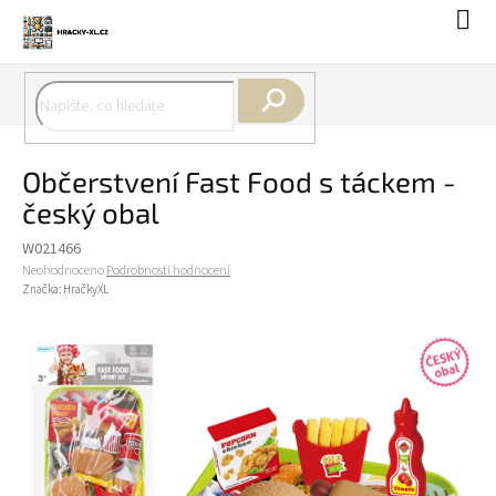
Přejít
Náku
na
koší
obsah
Hledat
Občerstvení Fast Food s táckem -
český obal
W021466
Průměrné
Neohodnoceno
Podrobnosti hodnocení
hodnocení
Značka:
HračkyXL
produktu
je
0,0
z
5
hvězdiček.