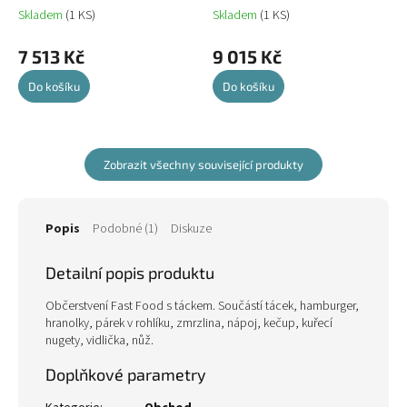
Skladem
(1 KS)
Skladem
(1 KS)
7 513 Kč
9 015 Kč
Do košíku
Do košíku
Zobrazit všechny související produkty
Popis
Podobné (1)
Diskuze
Detailní popis produktu
Občerstvení Fast Food s táckem. Součástí tácek, hamburger,
hranolky, párek v rohlíku, zmrzlina, nápoj, kečup, kuřecí
nugety, vidlička, nůž.
Doplňkové parametry