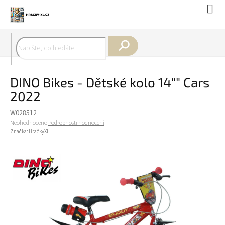
Přejít
Náku
na
koší
obsah
Hledat
DINO Bikes - Dětské kolo 14"" Cars
2022
W028512
Průměrné
Neohodnoceno
Podrobnosti hodnocení
hodnocení
Značka:
HračkyXL
produktu
je
0,0
z
5
hvězdiček.