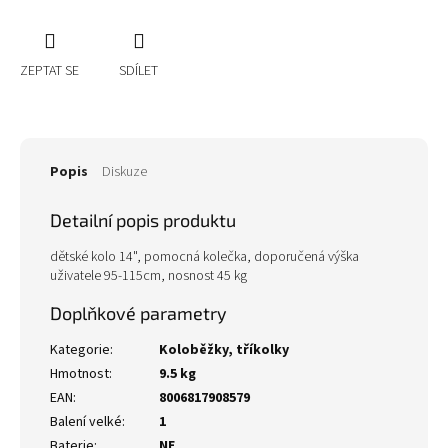
ZEPTAT SE
SDÍLET
Popis
Diskuze
Detailní popis produktu
dětské kolo 14", pomocná kolečka, doporučená výška
uživatele 95-115cm, nosnost 45 kg
Doplňkové parametry
Kategorie
:
Koloběžky, tříkolky
Hmotnost
:
9.5 kg
EAN
:
8006817908579
Balení velké
:
1
Baterie
:
NE