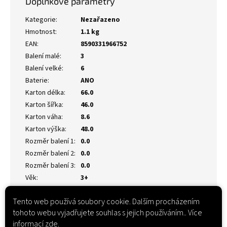
Doplňkové parametry
Kategorie
:
Nezařazeno
Hmotnost
:
1.1 kg
EAN
:
8590331966752
Balení malé
:
3
Balení velké
:
6
Baterie
:
ANO
Karton délka
:
66.0
Karton šířka
:
46.0
Karton váha
:
8.6
Karton výška
:
48.0
Rozměr balení 1
:
0.0
Rozměr balení 2
:
0.0
Rozměr balení 3
:
0.0
Věk
:
3+
Tento web používá soubory cookie. Dalším procházením
tohoto webu vyjadřujete souhlas s jejich používáním.. Více
informací
zde
.