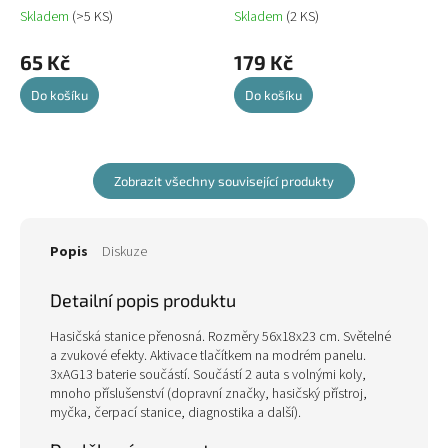
Skladem
(>5 KS)
Skladem
(2 KS)
65 Kč
179 Kč
Do košíku
Do košíku
Zobrazit všechny související produkty
Popis
Diskuze
Detailní popis produktu
Hasičská stanice přenosná. Rozměry 56x18x23 cm. Světelné
a zvukové efekty. Aktivace tlačítkem na modrém panelu.
3xAG13 baterie součástí. Součástí 2 auta s volnými koly,
mnoho příslušenství (dopravní značky, hasičský přístroj,
myčka, čerpací stanice, diagnostika a další).