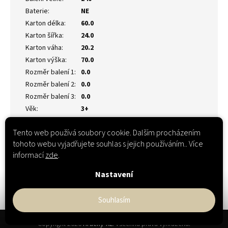
Baterie
:
NE
Karton délka
:
60.0
Karton šířka
:
24.0
Karton váha
:
20.2
Karton výška
:
70.0
Rozměr balení 1
:
0.0
Rozměr balení 2
:
0.0
Rozměr balení 3
:
0.0
Věk
:
3+
Tento web používá soubory cookie. Dalším procházením
tohoto webu vyjadřujete souhlas s jejich používáním.. Více
informací
zde
.
Nastavení
Souhlasím
Z
Copyright 2026
Hračky-XL
. Všechna práva vyhrazena.
á