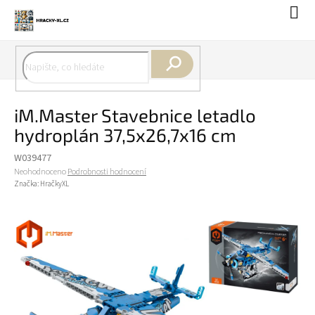
Přejít
Náku
na
koší
obsah
Hledat
iM.Master Stavebnice letadlo
hydroplán 37,5x26,7x16 cm
W039477
Průměrné
Neohodnoceno
Podrobnosti hodnocení
hodnocení
Značka:
HračkyXL
produktu
je
0,0
z
5
hvězdiček.