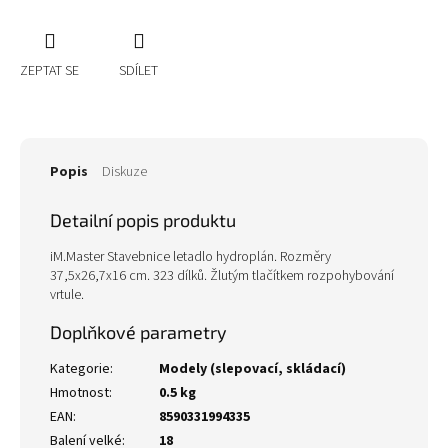
ZEPTAT SE
SDÍLET
Popis
Diskuze
Detailní popis produktu
iM.Master Stavebnice letadlo hydroplán. Rozměry
37,5x26,7x16 cm. 323 dílků. Žlutým tlačítkem rozpohybování
vrtule.
Doplňkové parametry
Kategorie
:
Modely (slepovací, skládací)
Hmotnost
:
0.5 kg
EAN
:
8590331994335
Balení velké
:
18