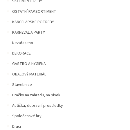
n
ŠKOLNÍ POTŘEBY
í
OSTATNÍ PAP.SORTIMENT
p
a
KANCELÁŘSKÉ POTŘEBY
n
e
KARNEVAL A PARTY
l
Nezařazeno
DEKORACE
GASTRO A HYGIENA
OBALOVÝ MATERIÁL
Stavebnice
Hračky na zahradu, na písek
Autíčka, dopravní prostředky
Společenské hry
Draci