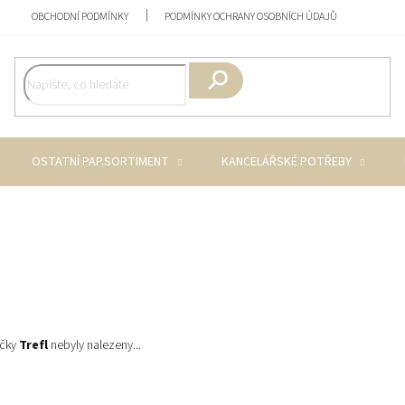
OBCHODNÍ PODMÍNKY
PODMÍNKY OCHRANY OSOBNÍCH ÚDAJŮ
Hledat
OSTATNÍ PAP.SORTIMENT
KANCELÁŘSKÉ POTŘEBY
ačky
Trefl
nebyly nalezeny...