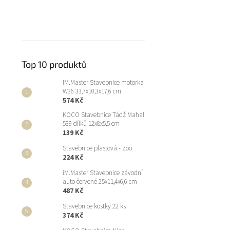
Top 10 produktů
iM.Master Stavebnice motorka
W36 33,7x10,3x17,6 cm
574 Kč
KOCO Stavebnice Tádž Mahal
539 dílků 12x8x5,5 cm
139 Kč
Stavebnice plastová - Zoo
224 Kč
iM.Master Stavebnice závodní
auto červené 25x11,4x6,6 cm
487 Kč
Stavebnice kostky 22 ks
374 Kč