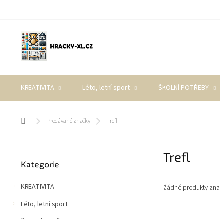
Přejít
na
obsah
KREATIVITA
Léto, letní sport
ŠKOLNÍ POTŘEBY
Domů
Prodávané značky
Trefl
P
Trefl
Přeskočit
o
Kategorie
kategorie
s
t
KREATIVITA
Žádné produkty zn
r
a
Léto, letní sport
n