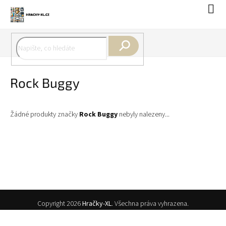
Přejít
Náku
na
koší
obsah
Hledat
Rock Buggy
Žádné produkty značky
Rock Buggy
nebyly nalezeny...
Z
Copyright 2026
Hračky-XL
. Všechna práva vyhrazena.
á
p