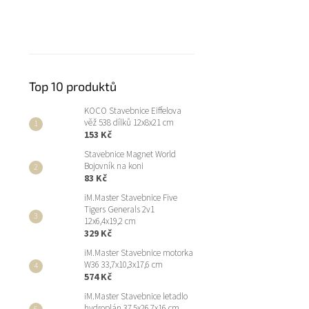
Top 10 produktů
KOCO Stavebnice Eiffelova
věž 538 dílků 12x8x21 cm
153 Kč
Stavebnice Magnet World
Bojovník na koni
83 Kč
iM.Master Stavebnice Five
Tigers Generals 2v1
12x6,4x19,2 cm
329 Kč
iM.Master Stavebnice motorka
W36 33,7x10,3x17,6 cm
574 Kč
iM.Master Stavebnice letadlo
hydroplán 37,5x26,7x16 cm