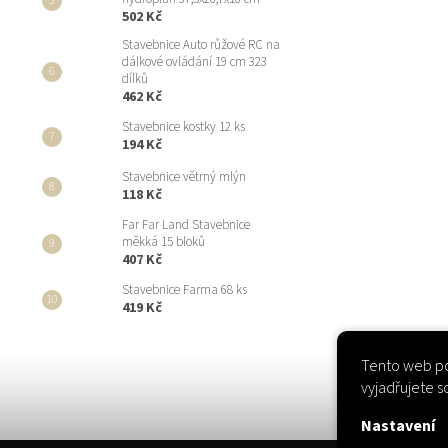
502 Kč
Stavebnice Auto růžové RC na
dálkové ovládání 19 cm 323
dílků
462 Kč
Stavebnice kostky 12 ks
194 Kč
Stavebnice větrný mlýn
118 Kč
Far Far Land Stavebnice
měkká 15 bloků
407 Kč
Stavebnice Farma 68 ks
419 Kč
Tento web po
vyjadřujete s
Nastavení