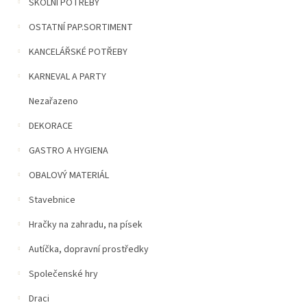
n
ŠKOLNÍ POTŘEBY
í
OSTATNÍ PAP.SORTIMENT
p
a
KANCELÁŘSKÉ POTŘEBY
n
e
KARNEVAL A PARTY
l
Nezařazeno
DEKORACE
GASTRO A HYGIENA
OBALOVÝ MATERIÁL
Stavebnice
Hračky na zahradu, na písek
Autíčka, dopravní prostředky
Společenské hry
Draci