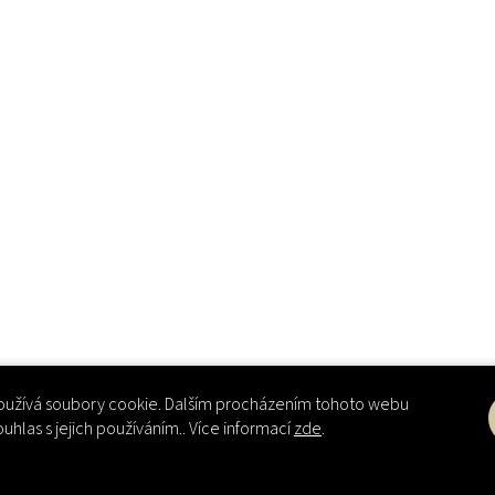
užívá soubory cookie. Dalším procházením tohoto webu
ouhlas s jejich používáním.. Více informací
zde
.