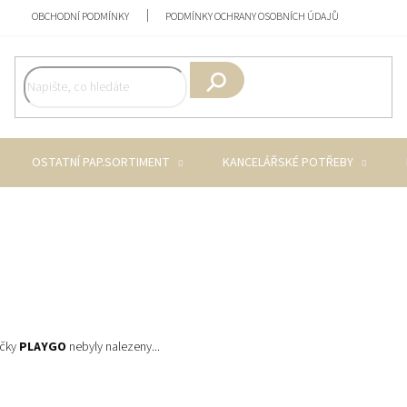
OBCHODNÍ PODMÍNKY
PODMÍNKY OCHRANY OSOBNÍCH ÚDAJŮ
Hledat
OSTATNÍ PAP.SORTIMENT
KANCELÁŘSKÉ POTŘEBY
ačky
PLAYGO
nebyly nalezeny...