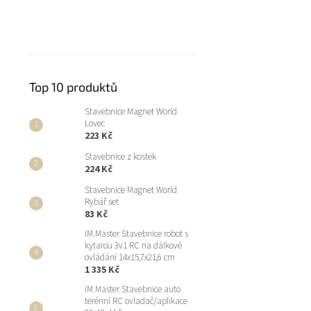
Top 10 produktů
Stavebnice Magnet World
Lovec
223 Kč
Stavebnice z kostek
224 Kč
Stavebnice Magnet World
Rybář set
83 Kč
iM.Master Stavebnice robot s
kytarou 3v1 RC na dálkové
ovládání 14x15,7x21,6 cm
1 335 Kč
iM.Master Stavebnice auto
terénní RC ovladač/aplikace