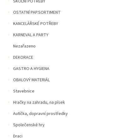
n
ŠKOLNÍ POTŘEBY
í
OSTATNÍ PAP.SORTIMENT
p
a
KANCELÁŘSKÉ POTŘEBY
n
e
KARNEVAL A PARTY
l
Nezařazeno
DEKORACE
GASTRO A HYGIENA
OBALOVÝ MATERIÁL
Stavebnice
Hračky na zahradu, na písek
Autíčka, dopravní prostředky
Společenské hry
Draci