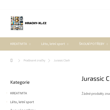
Přejít
na
obsah
KREATIVITA
Léto, letní sport
ŠKOLNÍ POTŘEBY
Domů
Prodávané značky
Jurassic Clash
P
Jurassic 
Přeskočit
o
Kategorie
kategorie
s
t
KREATIVITA
Žádné produkty zn
r
a
Léto, letní sport
n