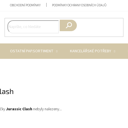
OBCHODNÍ PODMÍNKY
PODMÍNKY OCHRANY OSOBNÍCH ÚDAJŮ
Hledat
OSTATNÍ PAP.SORTIMENT
KANCELÁŘSKÉ POTŘEBY
Clash
ačky
Jurassic Clash
nebyly nalezeny...