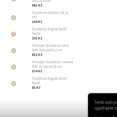
23x12x11,5 cm
861 Kč
Stavebnice plastová set 24
dílů
194 Kč
Stavebnice Magnet World
Piknik
223 Kč
iM.Master Stavebnice robot
šedý 20,8x10,8x31,2 cm
652 Kč
iM.Master Stavebnice motorka
W36 33,7x10,3x17,6 cm
574 Kč
Stavebnice Magnet World
Rybář
83 Kč
Tento web po
vyjadřujete s