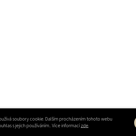
užívá soubory cookie. Dalším procházením tohoto webu
ouhlas s jejich používáním.. Více informací
zde
.