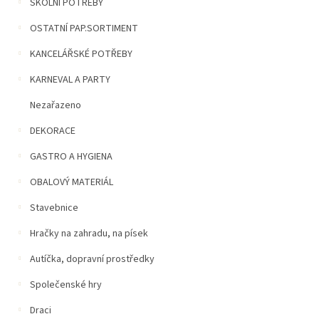
n
ŠKOLNÍ POTŘEBY
í
OSTATNÍ PAP.SORTIMENT
p
a
KANCELÁŘSKÉ POTŘEBY
n
e
KARNEVAL A PARTY
l
Nezařazeno
DEKORACE
GASTRO A HYGIENA
OBALOVÝ MATERIÁL
Stavebnice
Hračky na zahradu, na písek
Autíčka, dopravní prostředky
Společenské hry
Draci