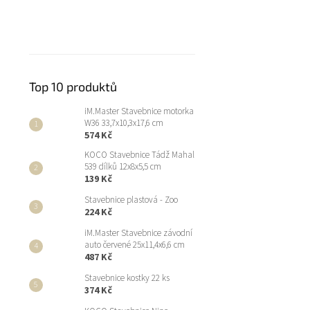
Top 10 produktů
iM.Master Stavebnice motorka
W36 33,7x10,3x17,6 cm
574 Kč
KOCO Stavebnice Tádž Mahal
539 dílků 12x8x5,5 cm
139 Kč
Stavebnice plastová - Zoo
224 Kč
iM.Master Stavebnice závodní
auto červené 25x11,4x6,6 cm
487 Kč
Stavebnice kostky 22 ks
374 Kč