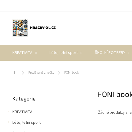
Přejít
na
obsah
KREATIVITA
Léto, letní sport
ŠKOLNÍ POTŘEBY
Domů
Prodávané značky
FONI book
P
FONI boo
Přeskočit
o
Kategorie
kategorie
s
t
KREATIVITA
Žádné produkty zn
r
a
Léto, letní sport
n