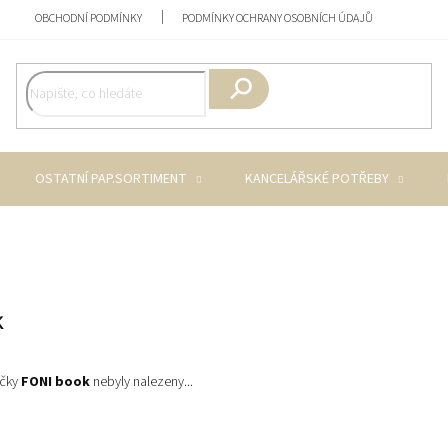
OBCHODNÍ PODMÍNKY
PODMÍNKY OCHRANY OSOBNÍCH ÚDAJŮ
Hledat
OSTATNÍ PAP.SORTIMENT
KANCELÁŘSKÉ POTŘEBY
k
ačky
FONI book
nebyly nalezeny...