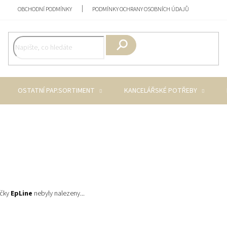
OBCHODNÍ PODMÍNKY
PODMÍNKY OCHRANY OSOBNÍCH ÚDAJŮ
Hledat
OSTATNÍ PAP.SORTIMENT
KANCELÁŘSKÉ POTŘEBY
ačky
EpLine
nebyly nalezeny...