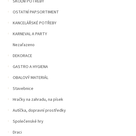
n
ŠKOLNÍ POTŘEBY
í
OSTATNÍ PAP.SORTIMENT
p
a
KANCELÁŘSKÉ POTŘEBY
n
e
KARNEVAL A PARTY
l
Nezařazeno
DEKORACE
GASTRO A HYGIENA
OBALOVÝ MATERIÁL
Stavebnice
Hračky na zahradu, na písek
Autíčka, dopravní prostředky
Společenské hry
Draci