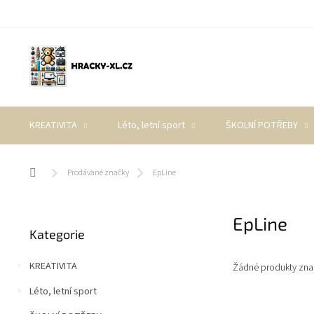
Přejít
na
obsah
KREATIVITA
Léto, letní sport
ŠKOLNÍ POTŘEBY
Domů
Prodávané značky
EpLine
P
EpLine
Přeskočit
o
Kategorie
kategorie
s
t
KREATIVITA
Žádné produkty zn
r
a
Léto, letní sport
n