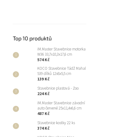
Top 10 produktů
iM.Master Stavebnice motorka
W36 33,7x10,3x17,6 cm
574 Kč
KOCO Stavebnice Tádž Mahal
539 dílků 12x8x5,5 cm
139 Kč
Stavebnice plastová - Zoo
224 Kč
iM.Master Stavebnice závodní
auto červené 25x11,4x6,6 cm
487 Kč
Stavebnice kostky 22 ks
374 Kč