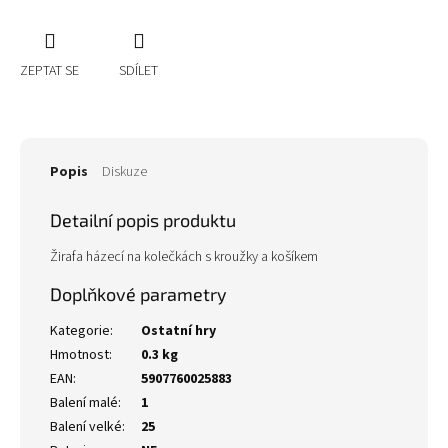
ZEPTAT SE
SDÍLET
Popis
Diskuze
Detailní popis produktu
Žirafa házecí na kolečkách s kroužky a košíkem
Doplňkové parametry
Kategorie
:
Ostatní hry
Hmotnost
:
0.3 kg
EAN
:
5907760025883
Balení malé
:
1
Balení velké
:
25