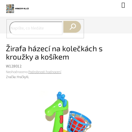
Přejít
Náku
na
koší
obsah
Hledat
Žirafa házecí na kolečkách s
kroužky a košíkem
W128012
Průměrné
Neohodnoceno
Podrobnosti hodnocení
hodnocení
Značka:
HračkyXL
produktu
je
0,0
z
5
hvězdiček.