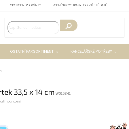
OBCHODNÍ PODMÍNKY
PODMÍNKY OCHRANY OSOBNÍCH ÚDAJŮ
Hledat
OSTATNÍ PAP.SORTIMENT
KANCELÁŘSKÉ POTŘEBY
cm
rtek 33,5 x 14 cm
W015341
osti hodnocení