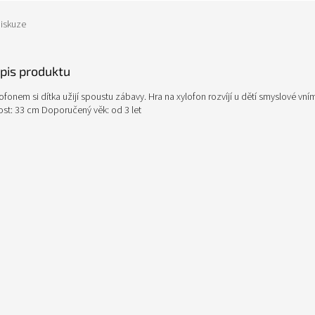
iskuze
opis produktu
fonem si dítka užijí spoustu zábavy. Hra na xylofon rozvíjí u dětí smyslové vn
kost: 33 cm Doporučený věk: od 3 let