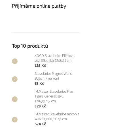
Přijímáme online platby
Top 10 produktů
KOCO Stavebnice Eiffelova
věž 538 dílků 12x8x21 cm
153 Kč
Stavebnice Magnet World
Bojovník na koni
83 Kč
iM.Master Stavebnice Five
Tigers Generals 2v1
12x6,4x19,2 cm
329 Kč
iM.Master Stavebnice motorka
W36 33,7x10,3x17,6 cm
574 Kč