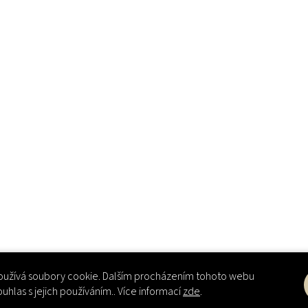
užívá soubory cookie. Dalším procházením tohoto webu
ouhlas s jejich používáním.. Více informací
zde
.