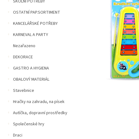
n
ŠKOLNÍ POTŘEBY
5
í
hvězdiček.
OSTATNÍ PAP.SORTIMENT
p
a
KANCELÁŘSKÉ POTŘEBY
n
e
KARNEVAL A PARTY
l
Nezařazeno
DEKORACE
GASTRO A HYGIENA
OBALOVÝ MATERIÁL
Stavebnice
Hračky na zahradu, na písek
Autíčka, dopravní prostředky
Společenské hry
Draci