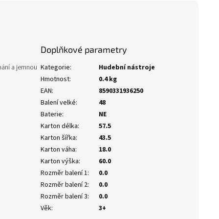
Doplňkové parametry
ímání a jemnou
Kategorie
:
Hudební nástroje
Hmotnost
:
0.4 kg
EAN
:
8590331936250
Balení velké
:
48
Baterie
:
NE
Karton délka
:
57.5
Karton šířka
:
43.5
Karton váha
:
18.0
Karton výška
:
60.0
Rozměr balení 1
:
0.0
Rozměr balení 2
:
0.0
Rozměr balení 3
:
0.0
Věk
:
3+