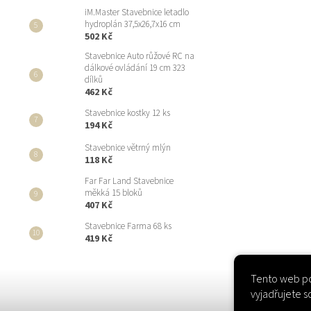
iM.Master Stavebnice letadlo
hydroplán 37,5x26,7x16 cm
502 Kč
Stavebnice Auto růžové RC na
dálkové ovládání 19 cm 323
dílků
462 Kč
Stavebnice kostky 12 ks
194 Kč
Stavebnice větrný mlýn
118 Kč
Far Far Land Stavebnice
měkká 15 bloků
407 Kč
Stavebnice Farma 68 ks
419 Kč
Tento web po
vyjadřujete s