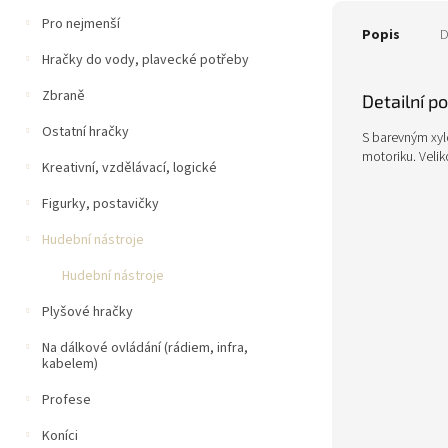
Pro nejmenší
Popis
D
Hračky do vody, plavecké potřeby
Zbraně
Detailní p
Ostatní hračky
S barevným xylo
motoriku. Veli
Kreativní, vzdělávací, logické
Figurky, postavičky
Hudební nástroje
Hudební nástroje
Plyšové hračky
Na dálkové ovládání (rádiem, infra,
kabelem)
Profese
Koníci