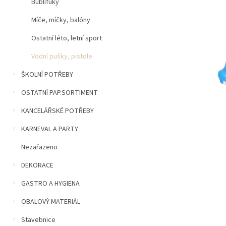
n
Bublifuky
5
í
hvězdiček.
Míče, míčky, balóny
p
a
Ostatní léto, letní sport
n
e
Vodní pušky, pistole
l
ŠKOLNÍ POTŘEBY
OSTATNÍ PAP.SORTIMENT
KANCELÁŘSKÉ POTŘEBY
KARNEVAL A PARTY
Nezařazeno
DEKORACE
GASTRO A HYGIENA
OBALOVÝ MATERIÁL
Stavebnice