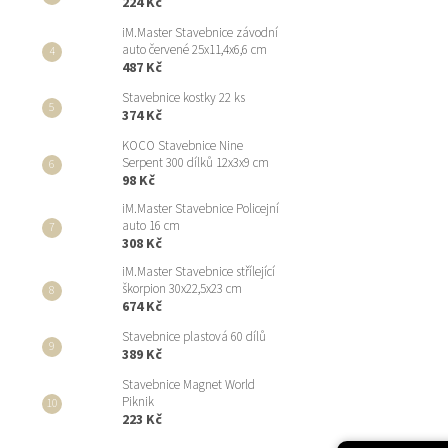
224 Kč
iM.Master Stavebnice závodní
auto červené 25x11,4x6,6 cm
487 Kč
Stavebnice kostky 22 ks
374 Kč
KOCO Stavebnice Nine
Serpent 300 dílků 12x3x9 cm
98 Kč
iM.Master Stavebnice Policejní
auto 16 cm
308 Kč
iM.Master Stavebnice střílející
škorpion 30x22,5x23 cm
674 Kč
Stavebnice plastová 60 dílů
389 Kč
Stavebnice Magnet World
Piknik
223 Kč