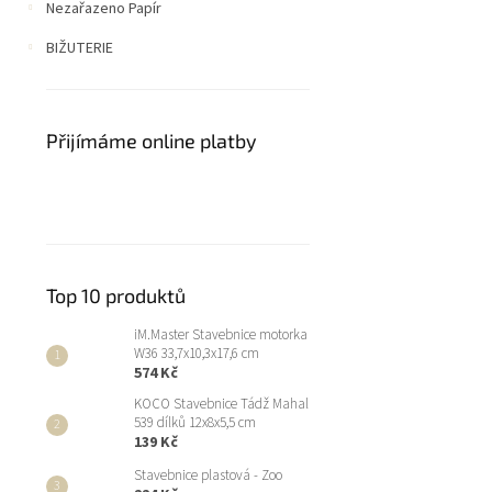
Nezařazeno Papír
BIŽUTERIE
Přijímáme online platby
Top 10 produktů
iM.Master Stavebnice motorka
W36 33,7x10,3x17,6 cm
574 Kč
KOCO Stavebnice Tádž Mahal
539 dílků 12x8x5,5 cm
139 Kč
Stavebnice plastová - Zoo