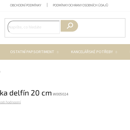
OBCHODNÍ PODMÍNKY
PODMÍNKY OCHRANY OSOBNÍCH ÚDAJŮ
Hledat
OSTATNÍ PAP.SORTIMENT
KANCELÁŘSKÉ POTŘEBY
m
ka delfín 20 cm
W005024
osti hodnocení