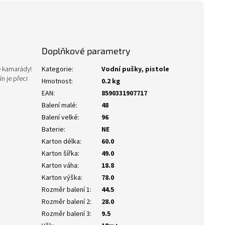
Doplňkové parametry
vé kamarády!
Kategorie
:
Vodní pušky, pistole
n je přeci
Hmotnost
:
0.2 kg
EAN
:
8590331907717
Balení malé
:
48
Balení velké
:
96
Baterie
:
NE
Karton délka
:
60.0
Karton šířka
:
49.0
Karton váha
:
18.8
Karton výška
:
78.0
Rozměr balení 1
:
44.5
Rozměr balení 2
:
28.0
Rozměr balení 3
:
9.5