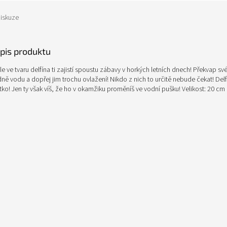
iskuze
opis produktu
ole ve tvaru delfína ti zajistí spoustu zábavy v horkých letních dnech! Překvap s
 vodu a dopřej jim trochu ovlažení! Nikdo z nich to určitě nebude čekat! Delfí
tko! Jen ty však víš, že ho v okamžiku proměníš ve vodní pušku! Velikost: 20 cm