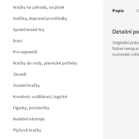
Hračky na zahradu, na písek
Popis
D
Autíčka, dopravní prostředky
Společenské hry
Detailní p
Draci
Originální pist
Naber nenápadně
Pro nejmenší
roztomilé zvířá
Hračky do vody, plavecké potřeby
Zbraně
Ostatní hračky
Kreativní, vzdělávací, logické
Figurky, postavičky
Hudební nástroje
Plyšové hračky